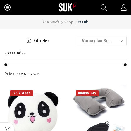
Ana Sayfa
Shop
Yastık
Filtreler
FIYATA GÖRE
Price:
—
122 ₺
268 ₺
İNDIRIM 54%
İNDIRIM 54%