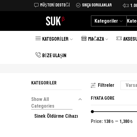
MÜŞTERI DESTEĞI
SIKÇA SORULANLAR
Tüm Türkiye'ye kargo şimdi 25 TL
Alışverişe Başlayın
1.0
Kategoriler
Kate
KATEGORILER
MAĞAZA
AKSES
BIZE ULAŞIN
KATEGORILER
Filtreler
FIYATA GÖRE
Show All
Categories
Sinek Öldürme Cihazı
Price:
—
138 ₺
1,380 ₺