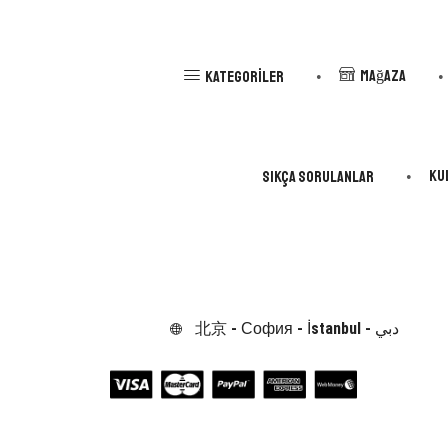
Mağaza
Kategoriler
Ku
Sıkça Sorulanlar
北京 - София - İstanbul - دبي