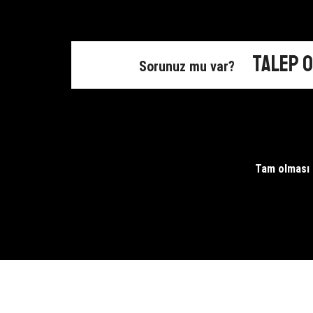
Sineksava
Taşınabili
Gece
Lambası
Talep 
Sorunuz mu var?
adet
Tam olması g