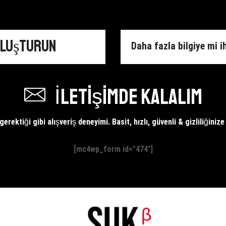
r
Mor
Mak
r
Işıklı
ade
Makina
adet
Oluşturun
Daha fazla bilgiye mi i
İletişimde kalalım
erektiği gibi alışveriş deneyimi. Basit, hızlı, güvenli & gizliliğiniz
[mc4wp_form id="474"]