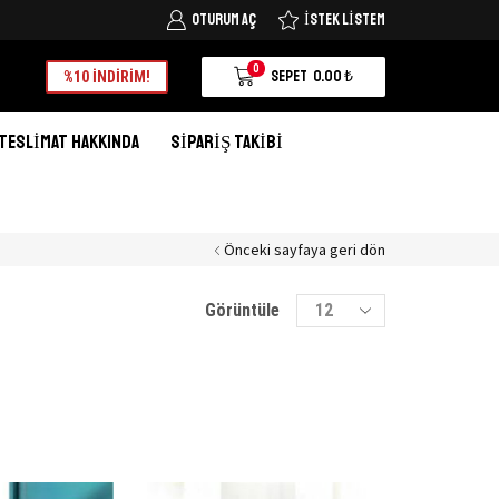
OTURUM AÇ
İSTEK LISTEM
Tüm Türkiye'ye kargo şimdi 25 TL
Alışverişe Başlayın
0
SEPET
0.00
₺
%10 İNDİRİM!
TESLIMAT HAKKINDA
SIPARIŞ TAKIBI
Önceki sayfaya geri dön
Products
Görüntüle
per
page