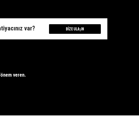
ina
Makina
t
adet
htiyacınız var?
Bize Ulaşın
e önem veren.