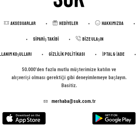
Aksesuarlar
Hediyeler
Hakkımızda
Sipariş Takibi
Bize Ulaşın
llanım Koşulları
Gizlilik Politikası
İptal & İade
50.000'den fazla mutlu müşterimize katılın ve
alışverişi olması gerektiği gibi deneyimlemeye başlayın.
Basitiz.
merhaba@suk.com.tr