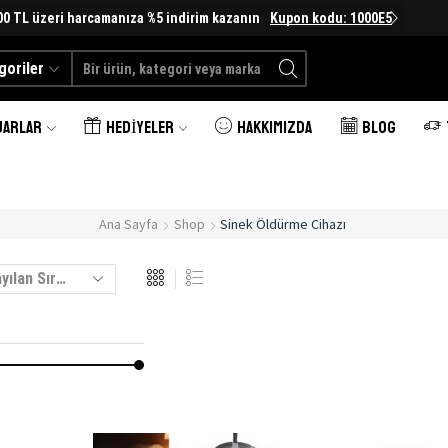
00 TL üzeri harcamanıza %5 indirim kazanın
Kupon kodu: 1000E5
goriler
Search
input
UARLAR
HEDIYELER
HAKKIMIZDA
BLOG
Ana Sayfa
Shop
Sinek Öldürme Cihazı