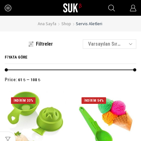
Ana Sayfa
Shop
Servis Aletleri
Filtreler
FIYATA GÖRE
Price:
—
61 ₺
108 ₺
İNDIRIM 33%
İNDIRIM 54%