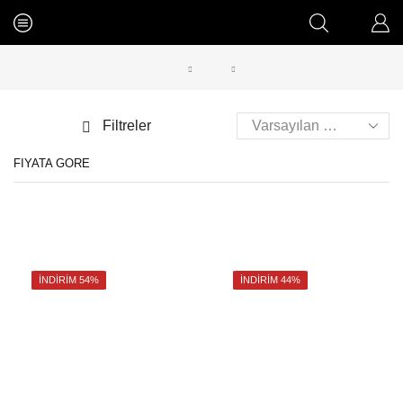
Ana Sayfa
Shop
Banyo
Filtreler
Username or email
*
FIYATA GÖRE
Password
*
İNDIRIM 54%
İNDIRIM 44%
Remember Me
LOG IN