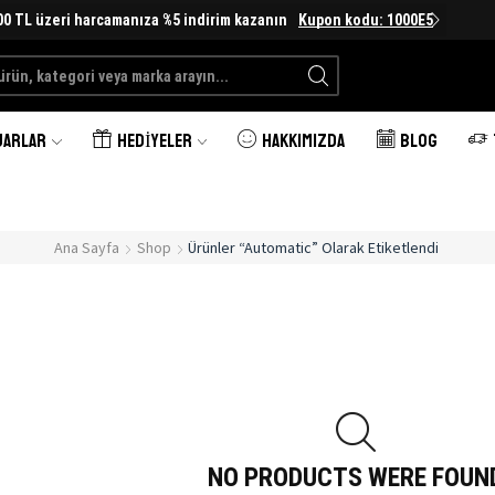
00 TL üzeri harcamanıza %5 indirim kazanın
Kupon kodu: 1000E5
Search
input
UARLAR
HEDIYELER
HAKKIMIZDA
BLOG
Ana Sayfa
Shop
Ürünler “Automatic” Olarak Etiketlendi
NO PRODUCTS WERE FOUN