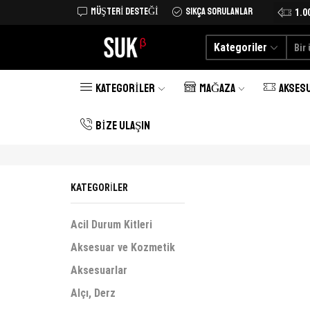
MÜŞTERI DESTEĞI
SIKÇA SORULANLAR
Tüm Türkiye'ye kargo şimdi 25 TL
Alışverişe Başlayın
1.0
Kategoriler
KATEGORILER
MAĞAZA
AKSES
BIZE ULAŞIN
KATEGORILER
Acil Durum Kitleri
Aksesuar ve Kozmetik
Aksesuarlar
Alçı, Derz