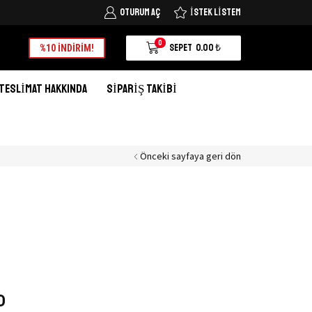
OTURUM AÇ
İSTEK LISTEM
Tüm Türkiye'ye kargo şimdi 25 TL
Alışverişe Başlayın
0
SEPET
0.00
₺
%10 İNDİRİM!
TESLIMAT HAKKINDA
SIPARIŞ TAKIBI
Önceki sayfaya geri dön
D