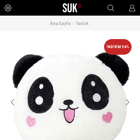
Ana Sayfa
Yastık
İNDIRIM 54%