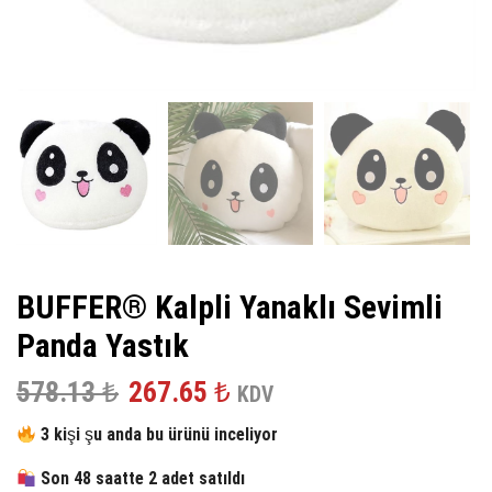
BUFFER® Kalpli Yanaklı Sevimli
Panda Yastık
Orijinal
Şu
578.13
₺
267.65
₺
KDV
fiyat:
andaki
3 kişi şu anda bu ürünü inceliyor
578.13 ₺.
fiyat:
Son 48 saatte 2 adet satıldı