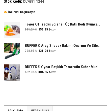
Stok Kodu:
CC48YT1244
İndirimi Kaçırmayın
Tower Of Tracks Eğleneli Üç Katlı Kedi Oyuncağı Seti oyuncağı
Orijinal
Şu
331.24
₺
153.35
₺
KDV
fiyat:
andaki
331.24 ₺.
fiyat:
153.35 ₺.
BUFFER® Araç Silecek Bakımı Onarımı Ve Silecek Temizleme Aparatı Silecek Yenileyici
Orijinal
Şu
298.08
₺
138.00
₺
KDV
fiyat:
andaki
298.08 ₺.
fiyat:
138.00 ₺.
BUFFER® Oynar Başlıklı Tasarruflu Kubar Musluk Borusu ve Başlığı Mavi
Orijinal
Şu
662.36
₺
306.65
₺
KDV
fiyat:
andaki
662.36 ₺.
fiyat:
306.65 ₺.
AÇIKLAMA
NEDEN SUK?