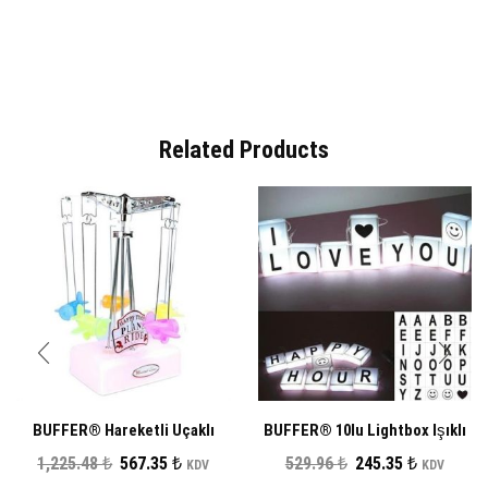
Related Products
BUFFER® Hareketli Uçaklı
BUFFER® 10lu Lightbox Işıklı
Kurmalı Hediyelik Küçük Müzik
Harf Mesaj Panosu Dekoratif
Orijinal
Şu
Orijinal
Şu
1,225.48
₺
567.35
₺
529.96
₺
245.35
₺
KDV
KDV
Kutusu Aleti
Harf Işık Zinciri