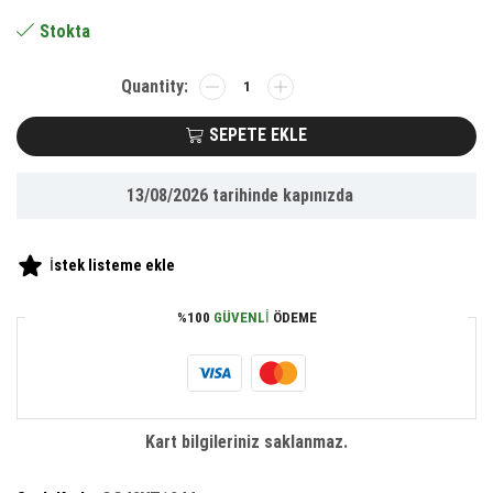
267.65 ₺.
Stokta
BUFFER®
Kalpli
Yanaklı
SEPETE EKLE
Sevimli
Panda
13/08/2026
tarihinde kapınızda
Yastık
adet
İstek listeme ekle
%100
GÜVENLI
ÖDEME
Kart bilgileriniz saklanmaz.