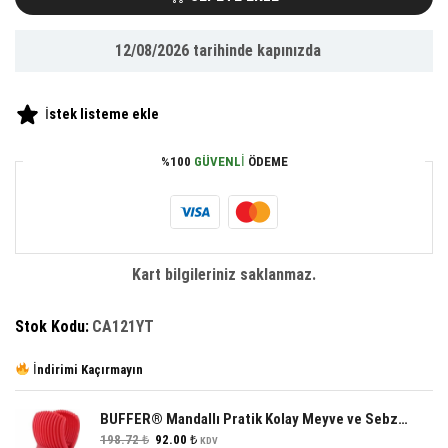
Macunu
Diş
12/08/2026
tarihinde kapınızda
Fırçası
Tutacağı
Bardağı
İstek listeme ekle
Fırçalık
Stand
%100
GÜVENLI
ÖDEME
adet
Kart bilgileriniz saklanmaz.
Stok Kodu:
CA121YT
İndirimi Kaçırmayın
BUFFER® Mandallı Pratik Kolay Meyve ve Sebze Dilimleme Aparatı
Orijinal
Şu
198.72
₺
92.00
₺
KDV