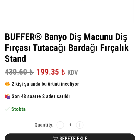
BUFFER® Banyo Diş Macunu Diş
Fırçası Tutacağı Bardağı Fırçalık
Stand
Orijinal
Şu
430.60
₺
199.35
₺
KDV
fiyat:
andaki
2 kişi şu anda bu ürünü inceliyor
430.60 ₺.
fiyat:
Son 48 saatte 2 adet satıldı
199.35 ₺.
Stokta
BUFFER®
Banyo
Diş
SEPETE EKLE