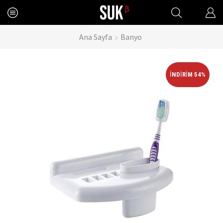
Ana Sayfa
Banyo
İNDIRIM 54%