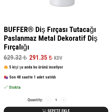
BUFFER® Diş Fırçası Tutacağı
Paslanmaz Metal Dekoratif Diş
Fırçalığı
Orijinal
Şu
629.32
₺
291.35
₺
KDV
fiyat:
andaki
5 kişi şu anda bu ürünü inceliyor
629.32 ₺.
fiyat:
Son 48 saatte 1 adet satıldı
291.35 ₺.
Stokta
BUFFER®
Diş
Fırçası
SEPETE EKLE