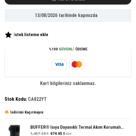
Tutacağı
Paslanmaz
13/08/2026
tarihinde kapınızda
Metal
Dekoratif
Diş
İstek listeme ekle
Fırçalığı
adet
%100
GÜVENLI
ÖDEME
Kart bilgileriniz saklanmaz.
Stok Kodu:
CA822YT
İndirimi Kaçırmayın
BUFFER® Isıya Dayanıklı Termal Akım Korumalı 1 Priz Girişli 2 USB Girişli 2 TYPE-C Girişli Pirz
Orijinal
Şu
1,457.24
₺
674.65
₺
KDV