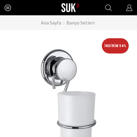
Ana Sayfa
Banyo Setleri
İNDIRIM 54%