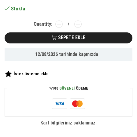
73.60 ₺.
Stokta
BUFFER®
Konserve
Bahçem
SEPETE EKLE
Nane
Yetiştirme
12/08/2026
tarihinde kapınızda
Kiti
adet
İstek listeme ekle
%100
GÜVENLI
ÖDEME
Kart bilgileriniz saklanmaz.