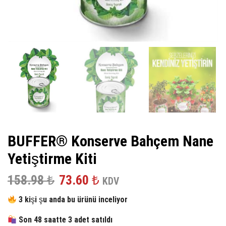
BUFFER® Konserve Bahçem Nane
Yetiştirme Kiti
Orijinal
Şu
158.98
₺
73.60
₺
KDV
fiyat:
andaki
3 kişi şu anda bu ürünü inceliyor
158.98 ₺.
fiyat:
Son 48 saatte 3 adet satıldı