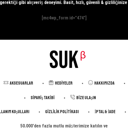
erektiği gibi alışveriş deneyimi. Basit, hızlı, güvenli & gizliliğiniz
[mc4wp_form id="474"]
Aksesuarlar
Hediyeler
Hakkımızda
Sipariş Takibi
Bize Ulaşın
llanım Koşulları
Gizlilik Politikası
İptal & İade
50.000'den fazla mutlu müşterimize katılın ve