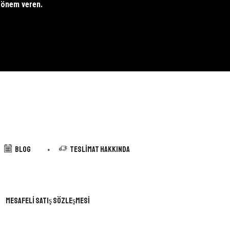
e önem veren.
Blog
Teslimat Hakkında
Mesafeli Satış Sözleşmesi