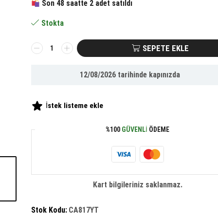
Son 48 saatte 2 adet satıldı
662.36 ₺.
fiyat:
Stokta
306.65 ₺.
BUFFER®
SEPETE EKLE
Yapışkanlı
Metal
12/08/2026
tarihinde kapınızda
Kapaklı
Tuvalet
Kağıtlık
İstek listeme ekle
adet
%100
GÜVENLI
ÖDEME
Kart bilgileriniz saklanmaz.
Stok Kodu:
CA817YT