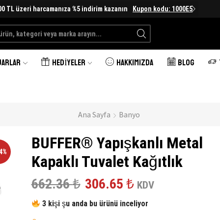
00 TL üzeri harcamanıza %5 indirim kazanın
Kupon kodu: 1000E5
Search
input
UARLAR
HEDIYELER
HAKKIMIZDA
BLOG
Ana Sayfa
Banyo
BUFFER® Yapışkanlı Metal
54%
Kapaklı Tuvalet Kağıtlık
Orijinal
Şu
662.36
₺
306.65
₺
KDV
fiyat:
andaki
3 kişi şu anda bu ürünü inceliyor