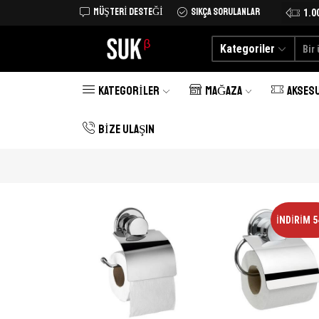
MÜŞTERI DESTEĞI
SIKÇA SORULANLAR
Tüm Türkiye'ye kargo şimdi 25 TL
Alışverişe Başlayın
1.0
Kategoriler
KATEGORILER
MAĞAZA
AKSES
BIZE ULAŞIN
İNDIRIM 