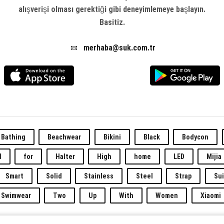
alışverişi olması gerektiği gibi deneyimlemeye başlayın.
Basitiz.
merhaba@suk.com.tr
Bathing
Beachwear
Bikini
Black
Bodycon
d
for
Halter
High
home
LED
Mijia
Smart
Solid
Stainless
Steel
Strap
Sui
Swimwear
Two
Up
With
Women
Xiaomi