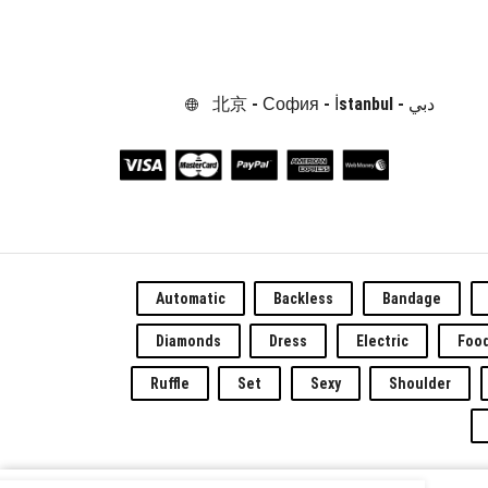
北京 - София - İstanbul - دبي
Automatic
Backless
Bandage
Diamonds
Dress
Electric
Foo
Ruffle
Set
Sexy
Shoulder