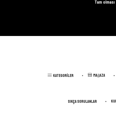
Tam olması g
Mağaza
Kategoriler
Ku
Sıkça Sorulanlar