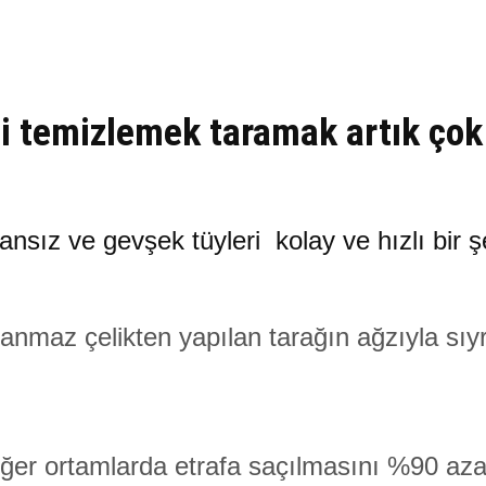
ni temizlemek taramak artık çok
nsız ve gevşek tüyleri kolay ve hızlı bir şe
nmaz çelikten yapılan tarağın ağzıyla sıyrıl
diğer ortamlarda etrafa saçılmasını %90 azal