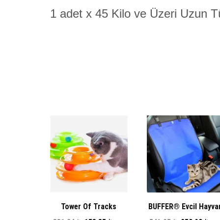
1 adet x 45 Kilo ve Üzeri Uzun
Tower Of Tracks
BUFFER® Evcil Hayva
Eğleneli Üç Katlı Kedi
Araç Arka Koltuk Kılıf