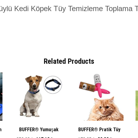
 Tüylü Kedi Köpek Tüy Temizleme Toplama T
Related Products
n
BUFFER® Yumuşak
BUFFER® Pratik Tüy
ı
Dokulu Deri Köpek
Alma ve Temizleme