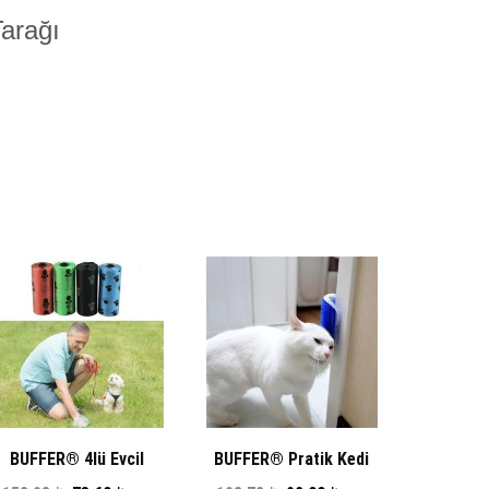
arağı
BUFFER® 4lü Evcil
BUFFER® Pratik Kedi
Hayvanlar Için Pati
Tüyü Kaşıma Ve