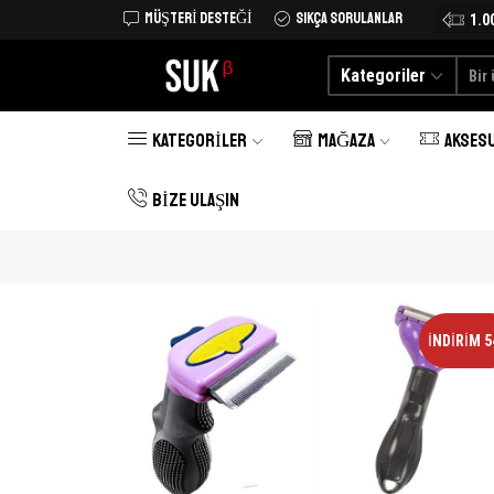
MÜŞTERI DESTEĞI
SIKÇA SORULANLAR
Tüm Türkiye'ye kargo şimdi 25 TL
Alışverişe Başlayın
1.0
Kategoriler
KATEGORILER
MAĞAZA
AKSES
BIZE ULAŞIN
İNDIRIM 