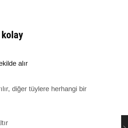
 kolay
kilde alır
ır, diğer tüylere herhangi bir
tır