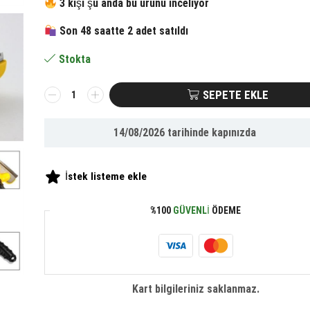
fiyat:
andaki
3 kişi şu anda bu ürünü inceliyor
Son 48 saatte 2 adet satıldı
629.32 ₺.
fiyat:
Stokta
291.35 ₺.
BUFFER®
SEPETE EKLE
Fubminator
Kedi
14/08/2026
tarihinde kapınızda
Köpek
Tüy
Toplama
İstek listeme ekle
Tarağı
Kaşıma
%100
GÜVENLI
ÖDEME
Aparatı
4,5
Cm
adet
Kart bilgileriniz saklanmaz.