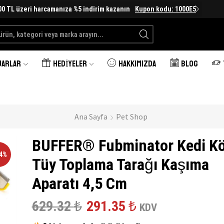
00 TL üzeri harcamanıza %5 indirim kazanın
Kupon kodu: 1000E5
Search
input
UARLAR
HEDIYELER
HAKKIMIZDA
BLOG
Ana Sayfa
Pet Shop
BUFFER® Fubminator Kedi K
54%
Tüy Toplama Tarağı Kaşıma
Aparatı 4,5 Cm
Orijinal
Şu
629.32
₺
291.35
₺
KDV