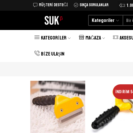
MÜŞTERI DESTEĞI
SIKÇA SORULANLAR
Tüm Türkiye'ye kargo şimdi 25 TL
Alışverişe Başlayın
1.0
Kategoriler
KATEGORILER
MAĞAZA
AKSES
BIZE ULAŞIN
İNDIRIM 