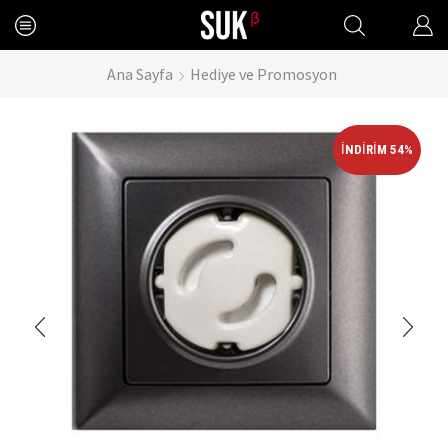
Ana Sayfa
Hediye ve Promosyon
İNDIRIM 54%