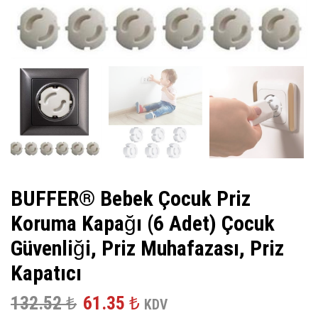
BUFFER® Bebek Çocuk Priz
Koruma Kapağı (6 Adet) Çocuk
Güvenliği, Priz Muhafazası, Priz
Kapatıcı
Orijinal
Şu
132.52
₺
61.35
₺
KDV