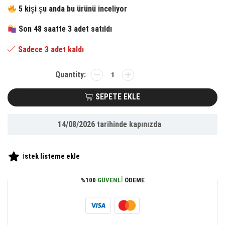
fiyat:
andaki
5 kişi şu anda bu ürünü inceliyor
132.52 ₺.
fiyat:
Son 48 saatte 3 adet satıldı
61.35 ₺.
Sadece 3 adet kaldı
BUFFER®
Bebek
Çocuk
SEPETE EKLE
Priz
Koruma
14/08/2026
tarihinde kapınızda
Kapağı
(6
Adet)
İstek listeme ekle
Çocuk
Güvenliği,
%100
GÜVENLI
ÖDEME
Priz
Muhafazası,
Priz
Kapatıcı