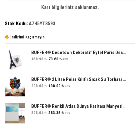
adet
Kart bilgileriniz saklanmaz.
Stok Kodu:
AZ45YT3593
İndirimi Kaçırmayın
BUFFER® Decotown Dekoratif Eyfel Paris Desenli Ahşap Resim Fotoğraf Çerçevesi Standı
Orijinal
Şu
158.98
₺
73.60
₺
KDV
fiyat:
andaki
158.98 ₺.
fiyat:
73.60 ₺.
BUFFER® 2 Litre Polar Kılıflı Sıcak Su Torbası 1. Sınıf Kavuçuk Malzeme
Orijinal
Şu
298.08
₺
138.00
₺
KDV
fiyat:
andaki
298.08 ₺.
fiyat:
138.00 ₺.
BUFFER® Renkli Atlas Dünya Haritası Manyetik Yapıştırıcı Gerektirmeyen Duvar Stickerı 118 CM * 56 CM
Orijinal
Şu
828.04
₺
383.35
₺
KDV
fiyat:
andaki
828.04 ₺.
fiyat:
383.35 ₺.