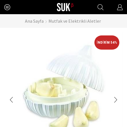
Ana Sayfa
Mutfak ve Elektrikli Aletler
İNDIRIM 54%