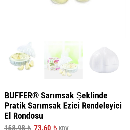
BUFFER® Sarımsak Şeklinde
Pratik Sarımsak Ezici Rendeleyici
El Rondosu
Orijinal
Şu
158.98
₺
73.60
₺
KDV