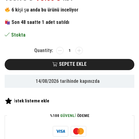
fiyat:
andaki
6 kişi şu anda bu ürünü inceliyor
158.98 ₺.
fiyat:
Son 48 saatte 1 adet satıldı
73.60 ₺.
Stokta
BUFFER®
Sarımsak
Şeklinde
SEPETE EKLE
Pratik
Sarımsak
14/08/2026
tarihinde kapınızda
Ezici
Rendeleyici
El
İstek listeme ekle
Rondosu
adet
%100
GÜVENLI
ÖDEME