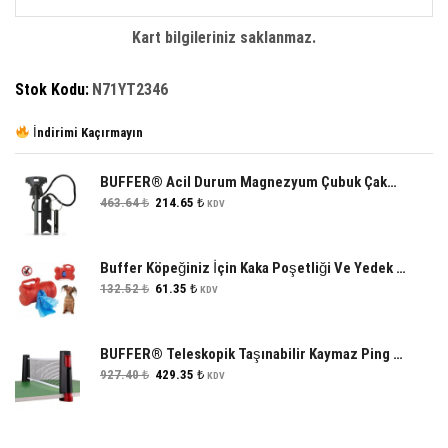
Kart bilgileriniz saklanmaz.
Stok Kodu:
N71YT2346
İndirimi Kaçırmayın
BUFFER® Acil Durum Magnezyum Çubuk Çakmaktaşı Hayatta Kalma Ateş Başlatıcı Çakmak Kiti Düdük Hediyel
Orijinal
Şu
463.64
₺
214.65
₺
KDV
fiyat:
andaki
463.64 ₺.
fiyat:
214.65 ₺.
Buffer Köpeğiniz İçin Kaka Poşetliği Ve Yedek Poşet
Orijinal
Şu
132.52
₺
61.35
₺
KDV
fiyat:
andaki
132.52 ₺.
fiyat:
61.35 ₺.
BUFFER® Teleskopik Taşınabilir Kaymaz Ping Pong Masa Tenisi Filesi Aparatı
Orijinal
Şu
927.40
₺
429.35
₺
KDV
fiyat:
andaki
927.40 ₺.
fiyat:
429.35 ₺.