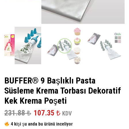
BUFFER® 9 Başlıklı Pasta
Süsleme Krema Torbası Dekoratif
Kek Krema Poşeti
Orijinal
Şu
231.88
₺
107.35
₺
KDV
fiyat:
andaki
4 kişi şu anda bu ürünü inceliyor