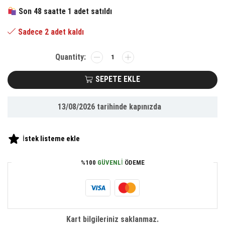
231.88 ₺.
fiyat:
Son 48 saatte 1 adet satıldı
107.35 ₺.
Sadece 2 adet kaldı
BUFFER®
9
Başlıklı
SEPETE EKLE
Pasta
Süsleme
13/08/2026
tarihinde kapınızda
Krema
Torbası
Dekoratif
İstek listeme ekle
Kek
Krema
%100
GÜVENLI
ÖDEME
Poşeti
adet
Kart bilgileriniz saklanmaz.