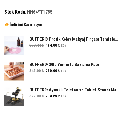
Stok Kodu:
HH64YT1755
İndirimi Kaçırmayın
BUFFER® Pratik Kolay Makyaj Fırçası Temizleme Matı Aparatı Aleti
Orijinal
Şu
397.44
₺
184.00
₺
KDV
fiyat:
andaki
397.44 ₺.
fiyat:
184.00 ₺.
BUFFER® 30lu Yumurta Saklama Kabı
Orijinal
Şu
345.00
₺
230.00
₺
KDV
fiyat:
andaki
345.00 ₺.
fiyat:
230.00 ₺.
BUFFER® Ayıcıklı Telefon ve Tablet Standı Masa Üstü Telefon ve Tablet Tutucu Aparatı
Orijinal
Şu
322.00
₺
214.65
₺
KDV
fiyat:
andaki
322.00 ₺.
fiyat:
214.65 ₺.