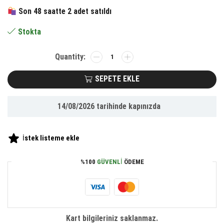
230.00 ₺.
fiyat:
Son 48 saatte 2 adet satıldı
153.35 ₺.
Stokta
BUFFER®
Kendiliğinden
Yapışkanlı
SEPETE EKLE
Siyah
Paslanmaz
14/08/2026
tarihinde kapınızda
Metal
Rulo
Havluluk
İstek listeme ekle
Aparat
adet
%100
GÜVENLI
ÖDEME
Kart bilgileriniz saklanmaz.