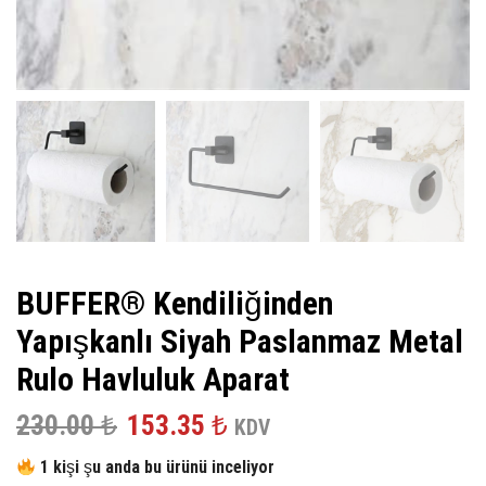
BUFFER® Kendiliğinden
Yapışkanlı Siyah Paslanmaz Metal
Rulo Havluluk Aparat
Orijinal
Şu
230.00
₺
153.35
₺
KDV
fiyat:
andaki
1 kişi şu anda bu ürünü inceliyor