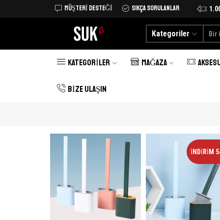
MÜŞTERI DESTEĞI
SIKÇA SORULANLAR
Tüm Türkiye'ye kargo şimdi 25 TL
Alışverişe Başlayın
1.0
Kategoriler
KATEGORILER
MAĞAZA
AKSES
BIZE ULAŞIN
İNDIRIM 