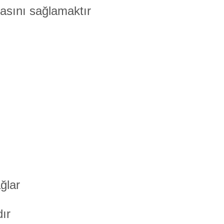
asını sağlamaktır
ğlar
ır