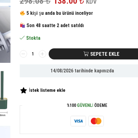
Orijinal
Şu
298.08
₺
138.00
₺
KDV
fiyat:
andaki
5 kişi şu anda bu ürünü inceliyor
Son 48 saatte 2 adet satıldı
298.08 ₺.
fiyat:
Stokta
138.00 ₺.
BUFFER®
SEPETE EKLE
Duvara
Monte
14/08/2026
tarihinde kapınızda
Edilebilir
Kapaklı
Askılı
İstek listeme ekle
Klozet
Yumuşak
%100
GÜVENLI
ÖDEME
Silikon
Başlıklı
Tuvalet
Fırçası
Seti