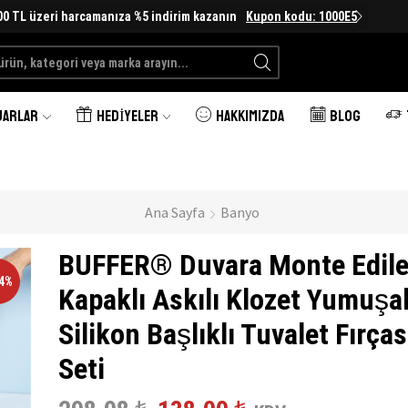
00 TL üzeri harcamanıza %5 indirim kazanın
Kupon kodu: 1000E5
Search
input
UARLAR
HEDIYELER
HAKKIMIZDA
BLOG
Ana Sayfa
Banyo
BUFFER® Duvara Monte Edileb
54%
Kapaklı Askılı Klozet Yumuşa
Silikon Başlıklı Tuvalet Fırças
Seti