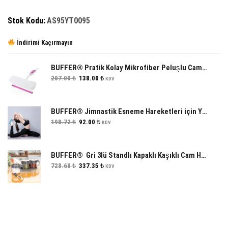
Stok Kodu:
AS95YT0095
İndirimi Kaçırmayın
BUFFER® Pratik Kolay Mikrofiber Peluşlu Camsil Cam Silme Aleti Aparatı
Orijinal
Şu
207.00
₺
138.00
₺
KDV
fiyat:
andaki
207.00 ₺.
fiyat:
138.00 ₺.
BUFFER® Jimnastik Esneme Hareketleri için Yoga ve Pilates Çemberi
Orijinal
Şu
198.72
₺
92.00
₺
KDV
fiyat:
andaki
198.72 ₺.
fiyat:
92.00 ₺.
BUFFER® Gri 3lü Standlı Kapaklı Kaşıklı Cam Hava Sızdırmaz Baharatlık Takımı KC-386
Orijinal
Şu
728.68
₺
337.35
₺
KDV
fiyat:
andaki
728.68 ₺.
fiyat:
337.35 ₺.