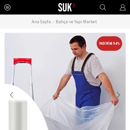
Ana Sayfa
Bahçe ve Yapı Market
İNDIRIM 54%