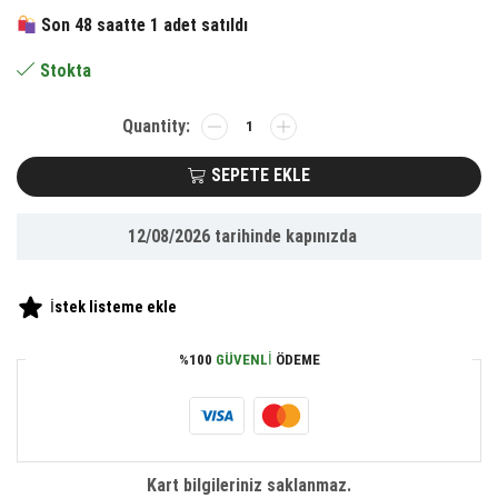
463.64 ₺.
fiyat:
Son 48 saatte 1 adet satıldı
214.65 ₺.
Stokta
BUFFER®
Boya
Badana
SEPETE EKLE
Eşya
Koruma
12/08/2026
tarihinde kapınızda
Hışır
Örtüsü
280cm
İstek listeme ekle
x
15
%100
GÜVENLI
ÖDEME
mt
Yapışkanlı
Hışır
Örtü
adet
Kart bilgileriniz saklanmaz.