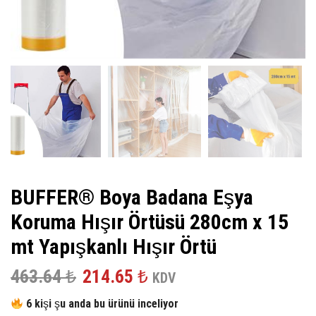
BUFFER® Boya Badana Eşya
Koruma Hışır Örtüsü 280cm x 15
mt Yapışkanlı Hışır Örtü
Orijinal
Şu
463.64
₺
214.65
₺
KDV
fiyat:
andaki
6 kişi şu anda bu ürünü inceliyor