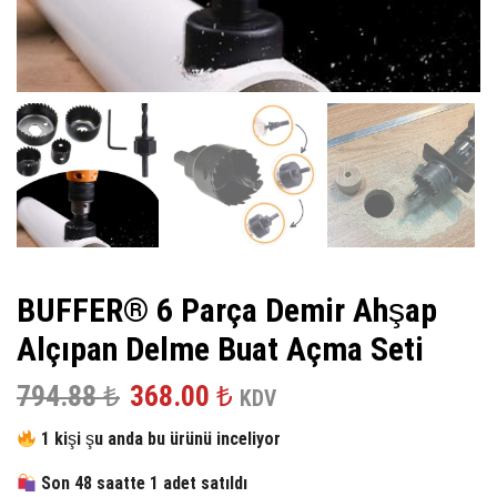
BUFFER® 6 Parça Demir Ahşap
Alçıpan Delme Buat Açma Seti
Orijinal
Şu
794.88
₺
368.00
₺
KDV
fiyat:
andaki
1 kişi şu anda bu ürünü inceliyor
794.88 ₺.
fiyat:
Son 48 saatte 1 adet satıldı