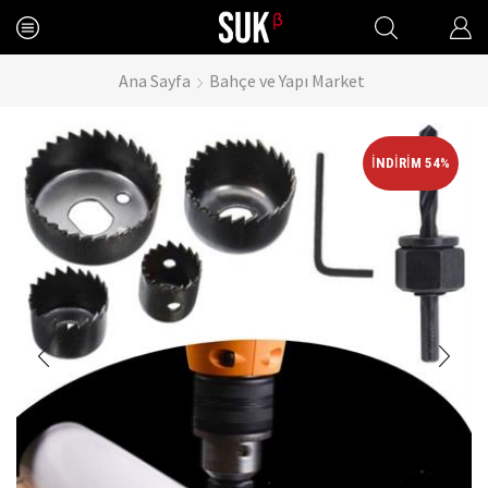
Ana Sayfa
Bahçe ve Yapı Market
İNDIRIM 54%