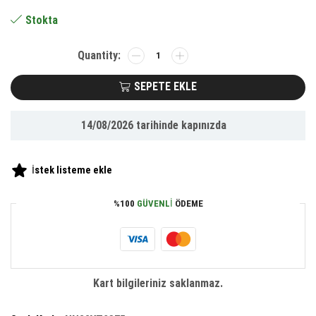
368.00 ₺.
Stokta
BUFFER®
6
Parça
SEPETE EKLE
Demir
Ahşap
14/08/2026
tarihinde kapınızda
Alçıpan
Delme
Buat
İstek listeme ekle
Açma
Seti
%100
GÜVENLI
ÖDEME
adet
Kart bilgileriniz saklanmaz.