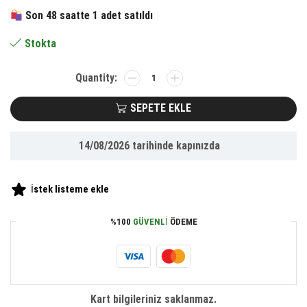
463.64 ₺.
fiyat:
Son 48 saatte 1 adet satıldı
214.65 ₺.
Stokta
BUFFER®
Parti
ve
SEPETE EKLE
Özel
Gün
14/08/2026
tarihinde kapınızda
Dekorasyonu
Top
Led
İstek listeme ekle
Kandil
Şeklinde
%100
GÜVENLI
ÖDEME
Aydınlatma
adet
Kart bilgileriniz saklanmaz.