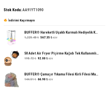
Stok Kodu:
AA91YT1090
İndirimi Kaçırmayın
BUFFER® Hareketli Uçaklı Kurmalı Hediyelik Küçük Müzik Kutusu Aleti
Orijinal
Şu
1,225.48
₺
567.35
₺
KDV
fiyat:
andaki
1,225.48 ₺.
fiyat:
567.35 ₺.
50 Adet Air Fryer Pişirme Kağıdı Tek Kullanımlık Hava Fritöz Yağ Geçirmez Yapışmaz Tabak Model
Orijinal
Şu
198.72
₺
92.00
₺
KDV
fiyat:
andaki
198.72 ₺.
fiyat:
92.00 ₺.
BUFFER® Çamaşır Yıkama Filesi Kirli Filesi Maxi 40x60 cm
Orijinal
Şu
144.51
₺
66.90
₺
KDV
fiyat:
andaki
144.51 ₺.
fiyat:
66.90 ₺.