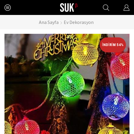
Ana Sayfa
Ev Dekorasyon
İNDIRIM 54%