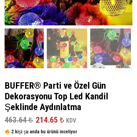
BUFFER® Parti ve Özel Gün
Dekorasyonu Top Led Kandil
Şeklinde Aydınlatma
Orijinal
Şu
463.64
₺
214.65
₺
KDV
fiyat:
andaki
2 kişi şu anda bu ürünü inceliyor