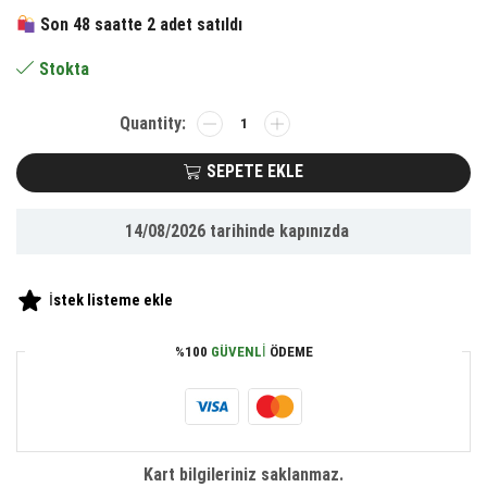
158.98 ₺.
fiyat:
Son 48 saatte 2 adet satıldı
73.60 ₺.
Stokta
BUFFER®
Konserve
Bahçem
SEPETE EKLE
Evde
Konservede
14/08/2026
tarihinde kapınızda
Kemer
PatlıcanYetiştirme
Kiti
İstek listeme ekle
adet
%100
GÜVENLI
ÖDEME
Kart bilgileriniz saklanmaz.