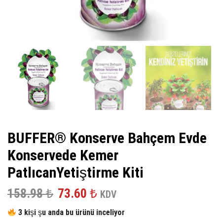
BUFFER® Konserve Bahçem Evde
Konservede Kemer
PatlıcanYetiştirme Kiti
Orijinal
Şu
158.98
₺
73.60
₺
KDV
fiyat:
andaki
3 kişi şu anda bu ürünü inceliyor