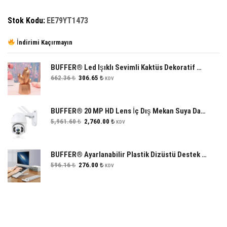
Stok Kodu:
EE79YT1473
İndirimi Kaçırmayın
BUFFER® Led Işıklı Sevimli Kaktüs Dekoratif Masa Lambası Mini Biblo Gece Lambası Gold
Orijinal
Şu
662.36
₺
306.65
₺
KDV
fiyat:
andaki
662.36 ₺.
fiyat:
306.65 ₺.
BUFFER® 20 MP HD Lens İç Dış Mekan Suya Danıklı IP Wifi Network Güvenlik Kamerası Wifi Kamera
Orijinal
Şu
5,961.60
₺
2,760.00
₺
KDV
fiyat:
andaki
5,961.60 ₺.
fiyat:
2,760.00 ₺.
BUFFER® Ayarlanabilir Plastik Dizüstü Destek Tabanı Katlanabilir Taşınabilir Laptop Sehpası Yükselti
Orijinal
Şu
596.16
₺
276.00
₺
KDV
fiyat:
andaki
596.16 ₺.
fiyat:
276.00 ₺.