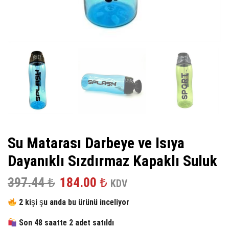
Su Matarası Darbeye ve Isıya
Dayanıklı Sızdırmaz Kapaklı Suluk
Orijinal
Şu
397.44
₺
184.00
₺
KDV
fiyat:
andaki
2 kişi şu anda bu ürünü inceliyor
397.44 ₺.
fiyat:
Son 48 saatte 2 adet satıldı