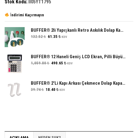
Stok Kodu:
II05YT1795
İndirimi Kaçırmayın
BUFFER® 2li Yapışkanlı Retro Askılık Dolap Kapak Kulpu Yeşil
Orijinal
Şu
132.52
₺
61.35
₺
KDV
fiyat:
andaki
132.52 ₺.
fiyat:
61.35 ₺.
BUFFER® 12 Haneli Geniş LCD Ekran, Pilli Büyük Düğmeli Hesap Makinesi
Orijinal
Şu
1,059.80
₺
490.65
₺
KDV
fiyat:
andaki
1,059.80 ₺.
fiyat:
490.65 ₺.
BUFFER® 2'Li Kapı Arkası Çekmece Dolap Kapağı Mutfak Banyo Askısı Beyaz Renk Plastik
Orijinal
Şu
39.74
₺
18.40
₺
KDV
fiyat:
andaki
39.74 ₺.
fiyat:
18.40 ₺.
AÇIKLAMA
NEDEN SUK?