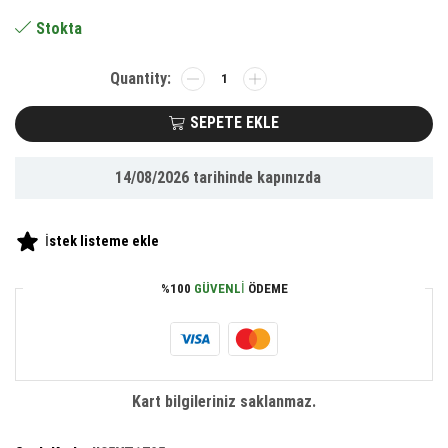
184.00 ₺.
Stokta
Su
Matarası
Darbeye
SEPETE EKLE
ve
Isıya
14/08/2026
tarihinde kapınızda
Dayanıklı
Sızdırmaz
Kapaklı
İstek listeme ekle
Suluk
adet
%100
GÜVENLI
ÖDEME
Kart bilgileriniz saklanmaz.