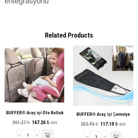
Related Products
BUFFER® Araç içi Oto Koltuk
BUFFER® Araç İçi Şemsiye
Arkası Koruyucu Set Kılıf Ayak
Tutacağı Koltuk Arkası
Orijinal
Şu
361.27
₺
167.26
₺
KDV
Orijinal
Şu
252.93
₺
117.10
₺
KDV
İzi Koruma Kılıfı
Şemsiye Saklama Kılıfı
fiyat:
andaki
fiyat:
andaki
361.27 ₺.
fiyat: