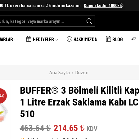
00 TL üzeri harcamanıza %5 indirim kazanın
Kupon kodu: 1000E5
Search
input
UARLAR
HEDIYELER
HAKKIMIZDA
BLOG
Ana Sayfa
Düzen
BUFFER® 3 Bölmeli Kilitli Kap
54%
1 Litre Erzak Saklama Kabı LC
510
Orijinal
Şu
463.64
₺
214.65
₺
KDV