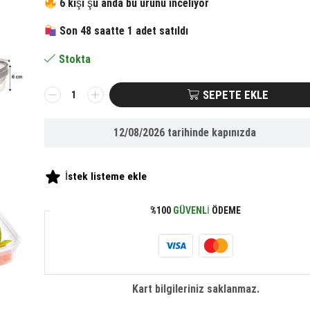
fiyat:
andaki
6 kişi şu anda bu ürünü inceliyor
Son 48 saatte 1 adet satıldı
463.64 ₺.
fiyat:
Stokta
214.65 ₺.
BUFFER®
SEPETE EKLE
3
Bölmeli
12/08/2026
tarihinde kapınızda
Kilitli
Kapaklı
1
İstek listeme ekle
Litre
Erzak
%100
GÜVENLI
ÖDEME
Saklama
Kabı
LC-
510
adet
Kart bilgileriniz saklanmaz.