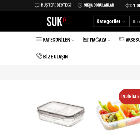
MÜŞTERI DESTEĞI
SIKÇA SORULANLAR
Tüm Türkiye'ye kargo şimdi 25 TL
Alışverişe Başlayın
1.0
Kategoriler
KATEGORILER
MAĞAZA
AKSES
BIZE ULAŞIN
İNDIRIM 