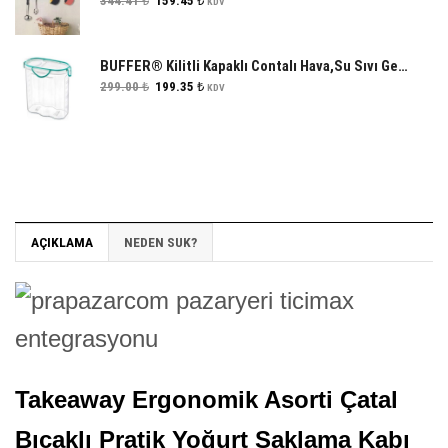
344.41
₺
159.45
₺
KDV
fiyat:
andaki
344.41 ₺.
fiyat:
159.45 ₺.
BUFFER® Kilitli Kapaklı Contalı Hava,Su Sıvı Geçirmez 2,4 Litre Erzak Saklama Kabı-SA590
Orijinal
Şu
299.00
₺
199.35
₺
KDV
fiyat:
andaki
299.00 ₺.
fiyat:
199.35 ₺.
AÇIKLAMA
NEDEN SUK?
Takeaway Ergonomik Asorti Çatal
Bıçaklı Pratik Yoğurt Saklama Kabı