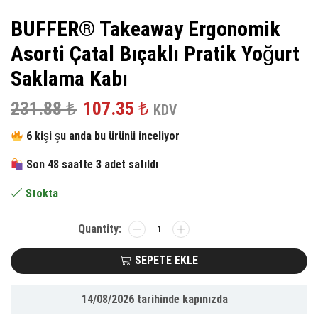
BUFFER® Takeaway Ergonomik
Asorti Çatal Bıçaklı Pratik Yoğurt
Saklama Kabı
Orijinal
Şu
231.88
₺
107.35
₺
KDV
fiyat:
andaki
6 kişi şu anda bu ürünü inceliyor
231.88 ₺.
fiyat:
Son 48 saatte 3 adet satıldı
107.35 ₺.
Stokta
BUFFER®
Takeaway
Ergonomik
SEPETE EKLE
Asorti
Çatal
14/08/2026
tarihinde kapınızda
Bıçaklı