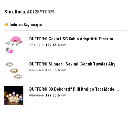
Stok Kodu:
AD12KYT0079
İndirimi Kaçırmayın
BUFFER® Çoklu USB Kablo Adaptörü Tasarım Harikası Çoklu USB Kutusu
Orijinal
Şu
264.92
₺
122.65
₺
KDV
fiyat:
andaki
264.92 ₺.
fiyat:
122.65 ₺.
BUFFER® Süngerli Sevimli Çocuk Tuvalet Alıştırıcı Klozet Eğitimi Adaptörü
Orijinal
Şu
828.04
₺
383.35
₺
KDV
fiyat:
andaki
828.04 ₺.
fiyat:
383.35 ₺.
BUFFER® 3D Dekoratif Pilli Kraliçe Tacı Model Led Masa ve Gece Lambası
Orijinal
Şu
430.60
₺
199.35
₺
KDV
fiyat:
andaki
430.60 ₺.
fiyat:
199.35 ₺.