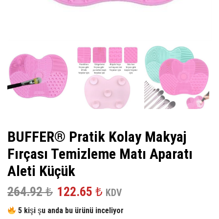
BUFFER® Pratik Kolay Makyaj
Fırçası Temizleme Matı Aparatı
Aleti Küçük
Orijinal
Şu
264.92
₺
122.65
₺
KDV
fiyat:
andaki
5 kişi şu anda bu ürünü inceliyor