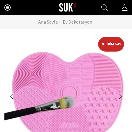
Ana Sayfa
Ev Dekorasyon
İNDIRIM 54%