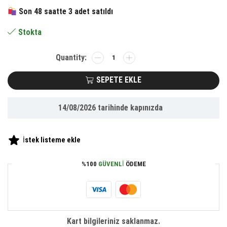
264.92 ₺.
fiyat:
Son 48 saatte 3 adet satıldı
122.65 ₺.
Stokta
BUFFER®
Pratik
Kolay
SEPETE EKLE
Makyaj
Fırçası
14/08/2026
tarihinde kapınızda
Temizleme
Matı
Aparatı
İstek listeme ekle
Aleti
Küçük
%100
GÜVENLI
ÖDEME
adet
Kart bilgileriniz saklanmaz.