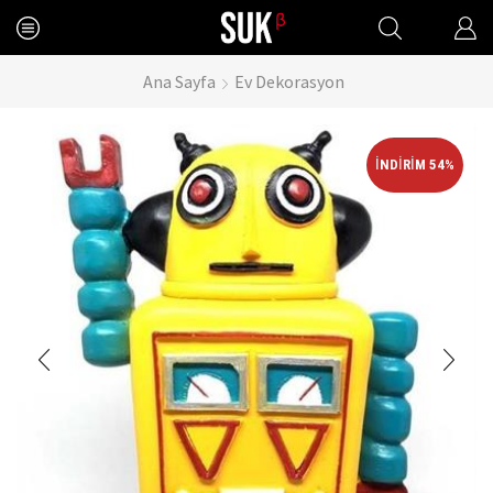
Ana Sayfa
Ev Dekorasyon
İNDIRIM 54%