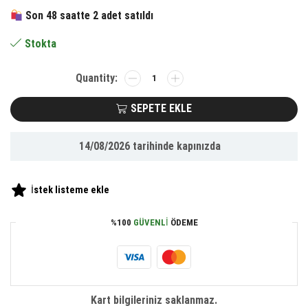
761.72 ₺.
fiyat:
Son 48 saatte 2 adet satıldı
352.65 ₺.
Stokta
BUFFER®
Decotown
Nostaljik
SEPETE EKLE
Sevimli
Uzaylı
14/08/2026
tarihinde kapınızda
Robot
Şeklinde
Figür
İstek listeme ekle
Biblo
adet
%100
GÜVENLI
ÖDEME
Kart bilgileriniz saklanmaz.