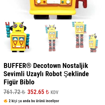
BUFFER® Decotown Nostaljik
Sevimli Uzaylı Robot Şeklinde
Figür Biblo
Orijinal
Şu
761.72
₺
352.65
₺
KDV
fiyat:
andaki
2 kişi şu anda bu ürünü inceliyor