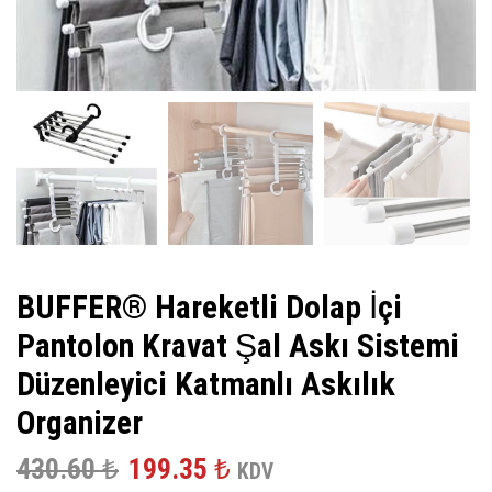
BUFFER® Hareketli Dolap İçi
Pantolon Kravat Şal Askı Sistemi
Düzenleyici Katmanlı Askılık
Organizer
Orijinal
Şu
430.60
₺
199.35
₺
KDV