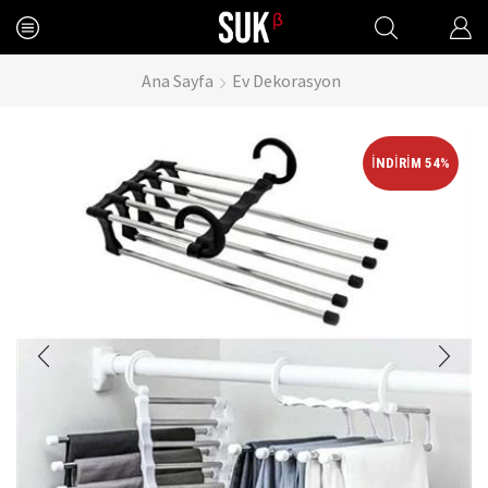
Ana Sayfa
Ev Dekorasyon
İNDIRIM 54%