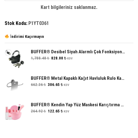
Kart bilgileriniz saklanmaz.
Stok Kodu:
P1YT0361
İndirimi Kaçırmayın
BUFFER® Desibel Siyah Alarmlı Çok Fonksiyonlu Ekstra Güvenlikli Kare Asma Dolap Kilidi
Orijinal
Şu
1,788.48
₺
828.00
₺
KDV
fiyat:
andaki
1,788.48 ₺.
fiyat:
828.00 ₺.
BUFFER® Metal Kapaklı Kağıt Havluluk Rulo Kağıt Havlu Askısı Tutacağı
Orijinal
Şu
662.36
₺
306.65
₺
KDV
fiyat:
andaki
662.36 ₺.
fiyat:
306.65 ₺.
BUFFER® Kendin Yap Yüz Maskesi Karıştırma Aleti Seti, 9 Parça DIY Yüz Maskesi Hazırlama Kabı Seti
Orijinal
Şu
264.92
₺
122.65
₺
KDV
fiyat:
andaki
264.92 ₺.
fiyat:
122.65 ₺.