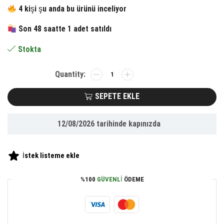
fiyat:
andaki
4 kişi şu anda bu ürünü inceliyor
430.60 ₺.
fiyat:
Son 48 saatte 1 adet satıldı
199.35 ₺.
Stokta
BUFFER®
Hareketli
Dolap
SEPETE EKLE
İçi
Pantolon
12/08/2026
tarihinde kapınızda
Kravat
Şal
Askı
İstek listeme ekle
Sistemi
Düzenleyici
%100
GÜVENLI
ÖDEME
Katmanlı
Askılık
Organizer
adet