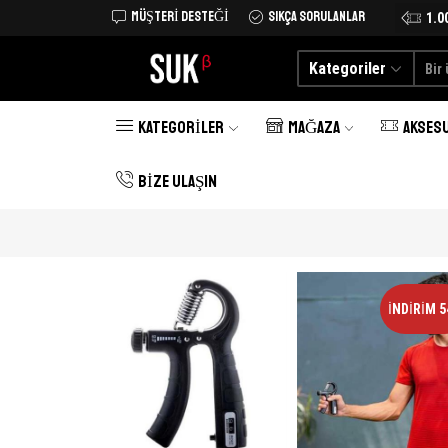
MÜŞTERI DESTEĞI
SIKÇA SORULANLAR
Tüm Türkiye'ye kargo şimdi 25 TL
Alışverişe Başlayın
1.0
Kategoriler
KATEGORILER
MAĞAZA
AKSES
BIZE ULAŞIN
İNDIRIM 