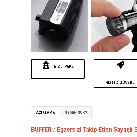
GIZLI PAKET
HIZLI & GÜVENLI
AÇIKLAMA
NEDEN SUK?
BUFFER
Egzersizi Takip Eden Sayaçlı E
®