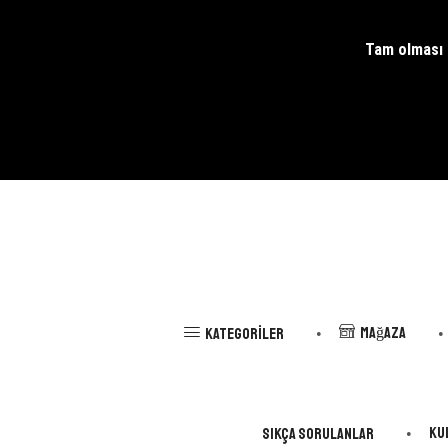
Tam olması g
Mağaza
Kategoriler
Ku
Sıkça Sorulanlar