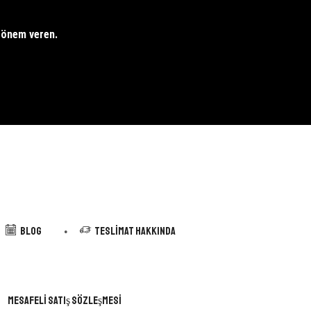
e önem veren.
Blog
Teslimat Hakkında
Mesafeli Satış Sözleşmesi