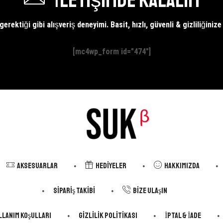
İletişimde kalalım
erektiği gibi alışveriş deneyimi. Basit, hızlı, güvenli & gizliliğiniz
[mc4wp_form id="474"]
Aksesuarlar
Hediyeler
Hakkımızda
Sipariş Takibi
Bize Ulaşın
llanım Koşulları
Gizlilik Politikası
İptal & İade