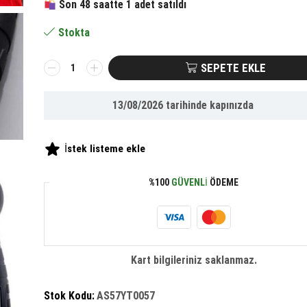
Son 48 saatte 1 adet satıldı
364.32 ₺.
fiyat:
Stokta
168.65 ₺.
BUFFER® Egzersizi
SEPETE EKLE
Takip
Eden
13/08/2026
tarihinde kapınızda
Sayaçlı
El
Yayı
İstek listeme ekle
adet
%100
GÜVENLI
ÖDEME
Kart bilgileriniz saklanmaz.
Stok Kodu:
AS57YT0057