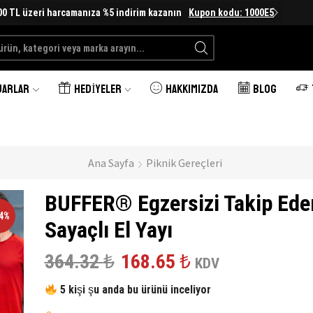
00 TL üzeri harcamanıza %5 indirim kazanın
Kupon kodu: 1000E5
Search
input
UARLAR
HEDIYELER
HAKKIMIZDA
BLOG
Ana Sayfa
Piknik Gereçleri
BUFFER® Egzersizi Takip Ede
54%
Sayaçlı El Yayı
Orijinal
Şu
364.32
₺
168.65
₺
KDV
fiyat:
andaki
5 kişi şu anda bu ürünü inceliyor