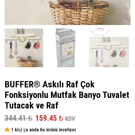
BUFFER® Askılı Raf Çok
Fonksiyonlu Mutfak Banyo Tuvalet
Tutacak ve Raf
Orijinal
Şu
344.41
₺
159.45
₺
KDV
fiyat:
andaki
1 kişi şu anda bu ürünü inceliyor