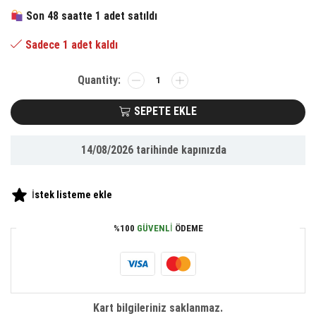
344.41 ₺.
fiyat:
Son 48 saatte 1 adet satıldı
159.45 ₺.
Sadece 1 adet kaldı
BUFFER®
Askılı
Raf
SEPETE EKLE
Çok
Fonksiyonlu
14/08/2026
tarihinde kapınızda
Mutfak
Banyo
Tuvalet
İstek listeme ekle
Tutacak
ve
%100
GÜVENLI
ÖDEME
Raf
adet
Kart bilgileriniz saklanmaz.