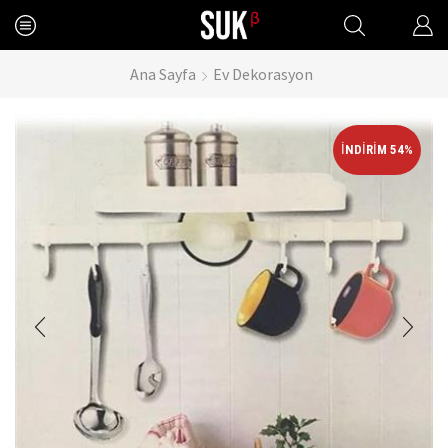
Ana Sayfa
Ev Dekorasyon
İNDIRIM 54%