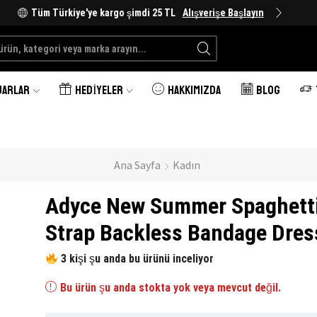
Tüm Türkiye'ye kargo şimdi 25 TL
Alışverişe Başlayın
Search
input
UARLAR
HEDIYELER
HAKKIMIZDA
BLOG
Ana Sayfa
Kadın
Adyce New Summer Spaghett
Strap Backless Bandage Dres
3 kişi şu anda bu ürünü inceliyor
Bu ürün şu anda stokta yok veya mevcut değil.