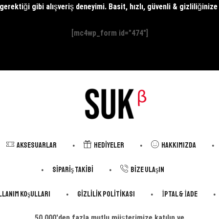
erektiği gibi alışveriş deneyimi. Basit, hızlı, güvenli & gizliliğiniz
[mc4wp_form id="474"]
Aksesuarlar
Hediyeler
Hakkımızda
Sipariş Takibi
Bize Ulaşın
llanım Koşulları
Gizlilik Politikası
İptal & İade
50.000'den fazla mutlu müşterimize katılın ve