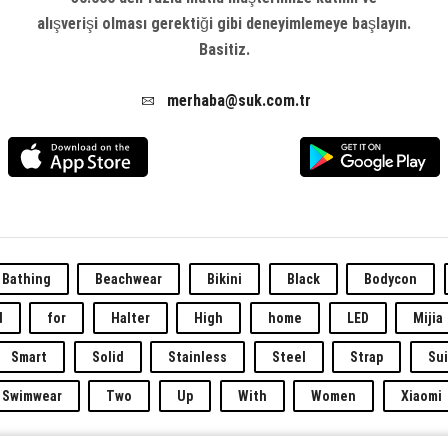
alışverişi olması gerektiği gibi deneyimlemeye başlayın.
Basitiz.
merhaba@suk.com.tr
Bathing
Beachwear
Bikini
Black
Bodycon
d
for
Halter
High
home
LED
Mijia
Smart
Solid
Stainless
Steel
Strap
Sui
Swimwear
Two
Up
With
Women
Xiaomi