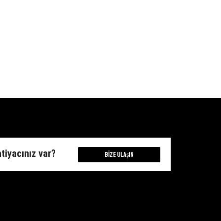
htiyacınız var?
Bize Ulaşın