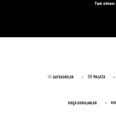
Tam olması g
Mağaza
Kategoriler
Ku
Sıkça Sorulanlar