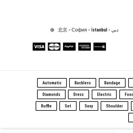
北京 - София - İstanbul - دبي
Automatic
Backless
Bandage
Diamonds
Dress
Electric
Foo
Ruffle
Set
Sexy
Shoulder