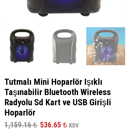
Tutmalı Mini Hoparlör Işıklı
Taşınabilir Bluetooth Wireless
Radyolu Sd Kart ve USB Girişli
Hoparlör
Orijinal
Şu
1,159.16
₺
536.65
₺
KDV