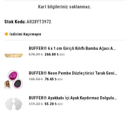
adet
Kart bilgileriniz saklanmaz.
Stok Kodu:
AR28YT3972
İndirimi Kaçırmayın
BUFFER® 6 x 1 cm Girişli Kılıflı Bambu Ağacı Akustik Ses Yükseltici Aparat
Orijinal
Şu
576.29
₺
266.80
₺
KDV
fiyat:
andaki
576.29 ₺.
fiyat:
266.80 ₺.
BUFFER® Neon Pembe Düzleştirici Tarak Geniş Aralıklı Her Saç Tipine Uygun Fırçalı Saç Düzleştirici
Orijinal
Şu
165.56
₺
76.65
₺
KDV
fiyat:
andaki
165.56 ₺.
fiyat:
76.65 ₺.
BUFFER® Ayakkabı İçi Ayak Kaydırmaz Dolgulu Rahat Silikon Pedi Tabanlığı
Orijinal
Şu
119.23
₺
55.20
₺
KDV
fiyat:
andaki
119.23 ₺.
fiyat:
55.20 ₺.