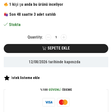
fiyat:
andaki
1 kişi şu anda bu ürünü inceliyor
1,159.16 ₺.
fiyat:
Son 48 saatte 3 adet satıldı
536.65 ₺.
Stokta
Tutmalı
Mini
Hoparlör
SEPETE EKLE
Işıklı
Taşınabilir
12/08/2026
tarihinde kapınızda
Bluetooth
Wireless
Radyolu
İstek listeme ekle
Sd
Kart
%100
GÜVENLI
ÖDEME
ve
USB
Girişli
Hoparlör