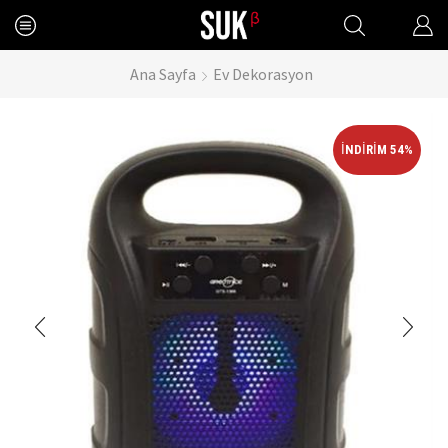
Ana Sayfa
Ev Dekorasyon
İNDIRIM 54%