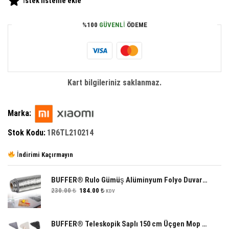
İstek listeme ekle
%100
GÜVENLI
ÖDEME
Kart bilgileriniz saklanmaz.
Marka:
Stok Kodu:
1R6TL210214
İndirimi Kaçırmayın
BUFFER® Rulo Gümüş Alüminyum Folyo Duvar Kağıdı, Kendinden Yapışkanlı Raf İçi, Su Geçirmez Folyo 2 mt x 60 cm
Orijinal
Şu
230.00
₺
184.00
₺
KDV
fiyat:
andaki
230.00 ₺.
fiyat:
184.00 ₺.
BUFFER® Teleskopik Saplı 150 cm Üçgen Mop Cam Duvar Tavan Fayans Parke Temizleyici Mop