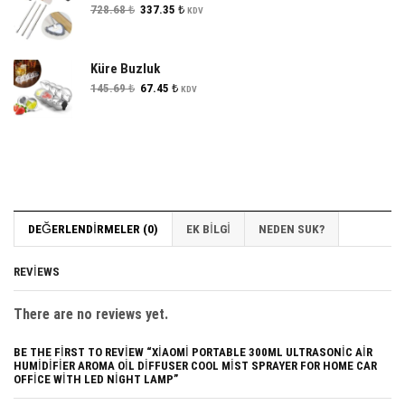
Orijinal
Şu
728.68
₺
337.35
₺
KDV
fiyat:
andaki
728.68 ₺.
fiyat:
337.35 ₺.
Küre Buzluk
Orijinal
Şu
145.69
₺
67.45
₺
KDV
fiyat:
andaki
145.69 ₺.
fiyat:
67.45 ₺.
DEĞERLENDIRMELER (0)
EK BILGI
NEDEN SUK?
REVIEWS
There are no reviews yet.
BE THE FIRST TO REVIEW “XIAOMI PORTABLE 300ML ULTRASONIC AIR
HUMIDIFIER AROMA OIL DIFFUSER COOL MIST SPRAYER FOR HOME CAR
OFFICE WITH LED NIGHT LAMP”