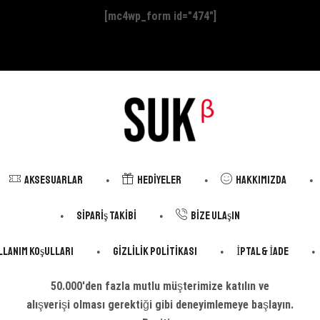
[mc4wp_form id="474"]
Aksesuarlar
Hediyeler
Hakkımızda
Sipariş Takibi
Bize Ulaşın
llanım Koşulları
Gizlilik Politikası
İptal & İade
50.000'den fazla mutlu müşterimize katılın ve
alışverişi olması gerektiği gibi deneyimlemeye başlayın.