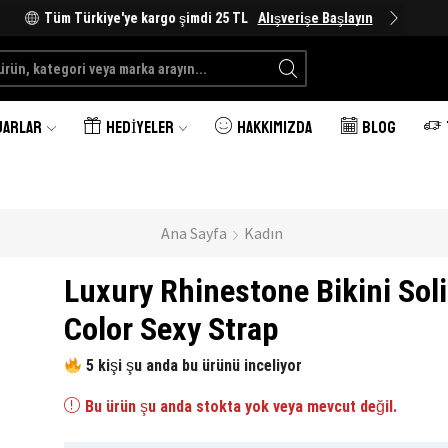
Tüm Türkiye'ye kargo şimdi 25 TL
Alışverişe Başlayın
Search
input
UARLAR
HEDIYELER
HAKKIMIZDA
BLOG
Ana Sayfa
Kadın
Luxury Rhinestone Bikini Sol
Color Sexy Strap
5 kişi şu anda bu ürünü inceliyor
Bu ürün şu anda stokta yok veya mevcut değil.