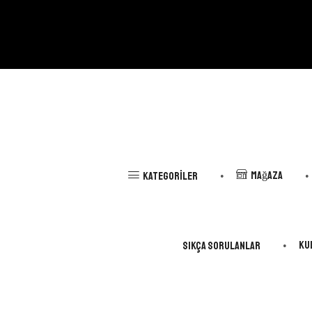
Mağaza
Kategoriler
Ku
Sıkça Sorulanlar