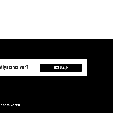
htiyacınız var?
Bize Ulaşın
e önem veren.