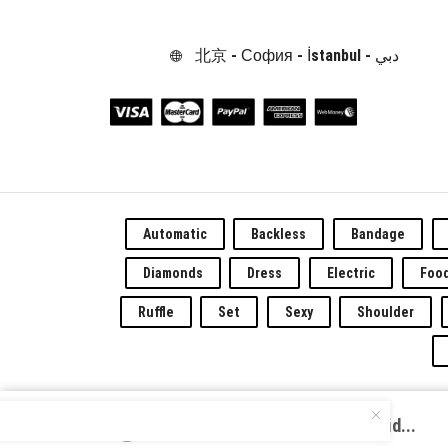
北京 - София - İstanbul - دبي
Automatic
Backless
Bandage
Diamonds
Dress
Electric
Foo
Ruffle
Set
Sexy
Shoulder
Güc
Luxury Rhinestone Bikini Solid...