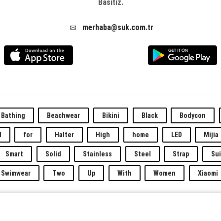
Basitiz.
merhaba@suk.com.tr
Bathing
Beachwear
Bikini
Black
Bodycon
d
for
Halter
High
home
LED
Mijia
Smart
Solid
Stainless
Steel
Strap
Sui
Swimwear
Two
Up
With
Women
Xiaomi
ünü
KUTBU
bilgeliği ve teknolojisinden alır.
SUK
,
KUTBU
iştira