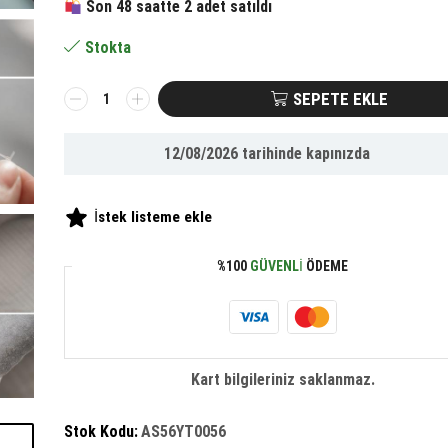
Son 48 saatte 2 adet satıldı
119.23 ₺.
fiyat:
Stokta
55.20 ₺.
BUFFER®
SEPETE EKLE
Yorgan
Kılıfı
12/08/2026
tarihinde kapınızda
Ve
Çarşaf
Tutucu
İstek listeme ekle
Sabitleyici
Düğme
%100
GÜVENLI
ÖDEME
Kiti
adet
Kart bilgileriniz saklanmaz.
Stok Kodu:
AS56YT0056