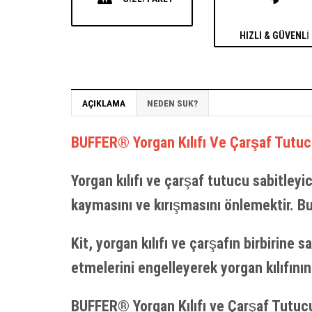
HIZLI & GÜVENLI
AÇIKLAMA
NEDEN SUK?
BUFFER® Yorgan Kılıfı Ve Çarşaf Tutuc
Yorgan kılıfı ve çarşaf tutucu sabitleyi
kaymasını ve kırışmasını önlemektir. B
Kit, yorgan kılıfı ve çarşafın birbirin
etmelerini engelleyerek yorgan kılıfını
BUFFER® Yorgan Kılıfı ve Çarşaf Tutucu S