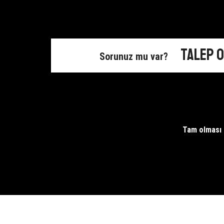
Fotoğraf
40x60
Çerçevesi
cm
adet
adet
Talep 
Sorunuz mu var?
Tam olması g