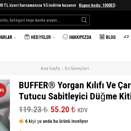
00 TL üzeri harcamanıza %5 indirim kazanın
Kupon kodu: 1000E5
Search
input
UARLAR
HEDIYELER
HAKKIMIZDA
BLOG
Ana Sayfa
Ev Gereçleri
BUFFER® Yorgan Kılıfı Ve Çar
54%
Tutucu Sabitleyici Düğme Kit
Orijinal
Şu
119.23
₺
55.20
₺
KDV
fiyat:
andaki
6 kişi şu anda bu ürünü inceliyor