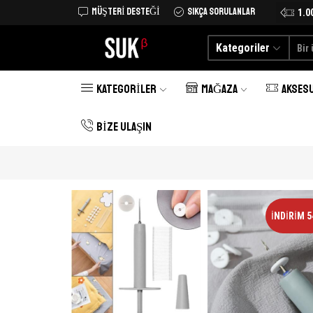
MÜŞTERI DESTEĞI
SIKÇA SORULANLAR
Tüm Türkiye'ye kargo şimdi 25 TL
Alışverişe Başlayın
1.0
Kategoriler
KATEGORILER
MAĞAZA
AKSES
BIZE ULAŞIN
İNDIRIM 