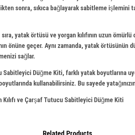
dikten sonra, sıkıca bağlayarak sabitleme işlemini 
sıra, yatak örtüsü ve yorgan kılıfının uzun ömürlü o
ın önüne geçer. Aynı zamanda, yatak örtüsünün düz
menizi sağlar.
abitleyici Düğme Kiti, farklı yatak boyutlarına uyg
ak boyutlarında kullanabilirsiniz. Bu sayede yatağınız
 Kılıfı ve Çarşaf Tutucu Sabitleyici Düğme Kiti
Related Products