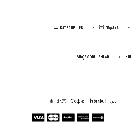
Mağaza
Kategoriler
Ku
Sıkça Sorulanlar
北京 - София - İstanbul - دبي