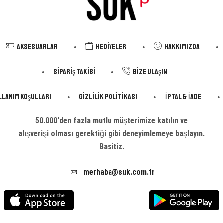
Aksesuarlar
Hediyeler
Hakkımızda
Sipariş Takibi
Bize Ulaşın
llanım Koşulları
Gizlilik Politikası
İptal & İade
50.000'den fazla mutlu müşterimize katılın ve
alışverişi olması gerektiği gibi deneyimlemeye başlayın.
Basitiz.
merhaba@suk.com.tr