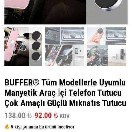
BUFFER® Tüm Modellerle Uyumlu
Manyetik Araç İçi Telefon Tutucu
Çok Amaçlı Güçlü Mıknatıs Tutucu
Orijinal
Şu
138.00
₺
92.00
₺
KDV
fiyat:
andaki
5 kişi şu anda bu ürünü inceliyor