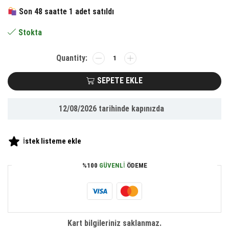
138.00 ₺.
fiyat:
Son 48 saatte 1 adet satıldı
92.00 ₺.
Stokta
BUFFER®
Tüm
Modellerle
SEPETE EKLE
Uyumlu
Manyetik
12/08/2026
tarihinde kapınızda
Araç
İçi
Telefon
İstek listeme ekle
Tutucu
Çok
%100
GÜVENLI
ÖDEME
Amaçlı
Güçlü
Mıknatıs
Tutucu
adet
Kart bilgileriniz saklanmaz.