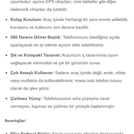
uyumludur, ayrıca GPS cihazları, mini tabletler gibi diğer
elektronik cihazları da tutabilir.
Kolay Kurulum:
Araç içinde herhangi bir yere monte edilebilir,
kurulumu ve kullanımı son derece basittir.
360 Derece Döner Başlık:
Telefonunuzu istediğiniz açıda
ayarlayarak en iyi izleme açısını elde edebilirsiniz.
Şık ve Kompakt Tasarım:
Aracınızın iç tasarımına uyum
sağlayacak minimalist ve şık bir görünüm sunar.
Çok Amaçlı Kullanım:
Sadece araç içinde değil, evde, ofiste
veya mutfakta da kullanabilirsiniz; masa üstü telefon tutucu
olarak da işlev görür.
Çizilmez Yüzey:
Telefonunuzun arka yüzeyine zarar
vermeyen, kaymaz ve çizilmez bir yüzeyle kaplanmıştır.
Avantajlar:
Eller Serbest Sürüş:
Sürüş sırasında ellerinizi direksiyonda