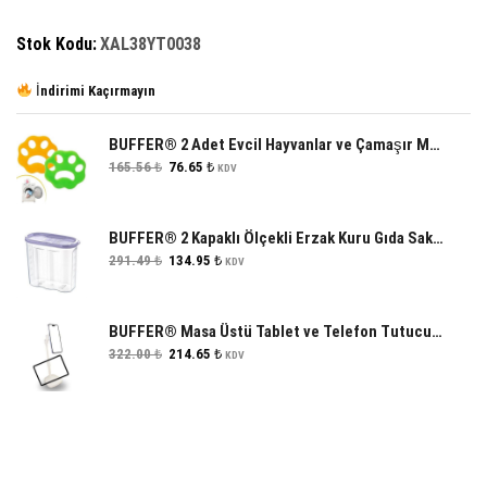
Stok Kodu:
XAL38YT0038
İndirimi Kaçırmayın
BUFFER® 2 Adet Evcil Hayvanlar ve Çamaşır Makinesi İçin Pati Şekilli Renkli Tüy Temizleme Aparatı
Orijinal
Şu
165.56
₺
76.65
₺
KDV
fiyat:
andaki
165.56 ₺.
fiyat:
76.65 ₺.
BUFFER® 2 Kapaklı Ölçekli Erzak Kuru Gıda Saklama Kutusu Kabı - 1,7 Litre - SA935
Orijinal
Şu
291.49
₺
134.95
₺
KDV
fiyat:
andaki
291.49 ₺.
fiyat:
134.95 ₺.
BUFFER® Masa Üstü Tablet ve Telefon Tutucu Plastik Aparat Beyaz Telefon Standı
Orijinal
Şu
322.00
₺
214.65
₺
KDV
fiyat:
andaki
322.00 ₺.
fiyat:
214.65 ₺.