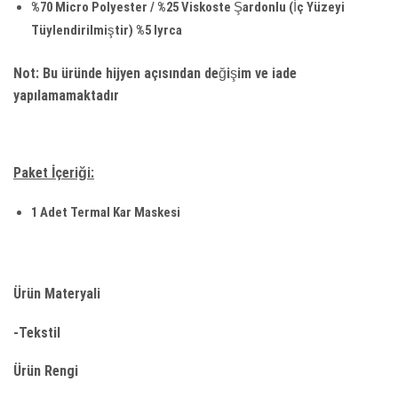
%70 Micro Polyester / %25 Viskoste Şardonlu (İç Yüzeyi
Tüylendirilmiştir) %5 lyrca
Not:
Bu üründe hijyen açısından değişim ve iade
yapılamamaktadır
Paket İçeriği:
1 Adet Termal Kar Maskesi
Ürün Materyali
-Tekstil
Ürün Rengi