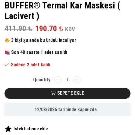
BUFFER® Termal Kar Maskesi (
Lacivert )
Orijinal
Şu
411.90
₺
190.70
₺
KDV
fiyat:
andaki
3 kişi şu anda bu ürünü inceliyor
411.90 ₺.
fiyat:
Son 48 saatte 1 adet satıldı
190.70 ₺.
Sadece 2 adet kaldı
BUFFER®
Termal
Kar
SEPETE EKLE
Maskesi
(
12/08/2026
tarihinde kapınızda
Lacivert
)
adet
İstek listeme ekle