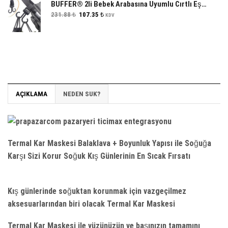
BUFFER® 2li Bebek Arabasına Uyumlu Cırtlı Eşya Taşıma Aparatı 360 Derece Dönebilen Plastik Kanca
Orijinal
Şu
231.88
₺
107.35
₺
KDV
fiyat:
andaki
231.88 ₺.
fiyat:
107.35 ₺.
AÇIKLAMA
NEDEN SUK?
Termal Kar Maskesi Balaklava + Boyunluk Yapısı ile Soğuğa
Karşı Sizi Korur Soğuk Kış Günlerinin En Sıcak Fırsatı
Kış günlerinde soğuktan korunmak için vazgeçilmez
aksesuarlarından biri olacak Termal Kar Maskesi
Termal Kar Maskesi ile yüzünüzün ve başınızın tamamını