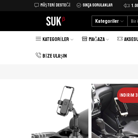
MÜŞTERI DESTEĞI
SIKÇA SORULANLAR
Tüm Türkiye'ye kargo şimdi 25 TL
Alışverişe Başlayın
1.0
Kategoriler
KATEGORILER
MAĞAZA
AKSES
BIZE ULAŞIN
İNDIRIM 