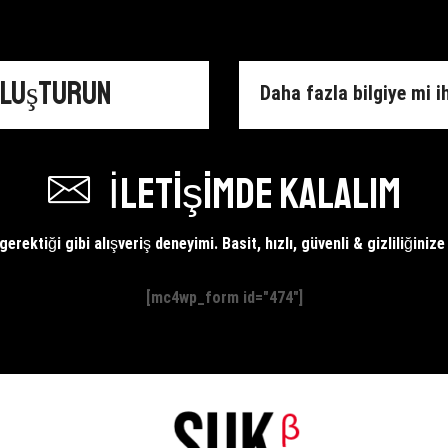
Oluşturun
Daha fazla bilgiye mi i
İletişimde kalalım
erektiği gibi alışveriş deneyimi. Basit, hızlı, güvenli & gizliliğiniz
[mc4wp_form id="474"]