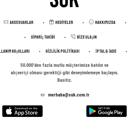
Aksesuarlar
Hediyeler
Hakkımızda
Sipariş Takibi
Bize Ulaşın
llanım Koşulları
Gizlilik Politikası
İptal & İade
50.000'den fazla mutlu müşterimize katılın ve
alışverişi olması gerektiği gibi deneyimlemeye başlayın.
Basitiz.
merhaba@suk.com.tr