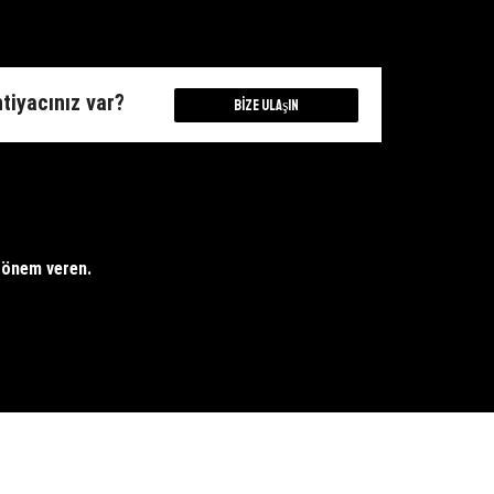
htiyacınız var?
Bize Ulaşın
e önem veren.