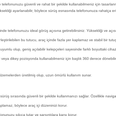
 telefonunuzu güvenli ve rahat bir şekilde kullanabilmeniz için tasarlan
üksekliği ayarlanabilir, böylece sürüş esnasında telefonunuza rahatça er
nde telefonunuzu ideal görüş açısına getirebilirsiniz. Yüksekliği ve açısı
ştirilebilen bu tutucu, araç içinde fazla yer kaplamaz ve stabil bir tutu
uyumlu olup, geniş açılabilir kelepçeleri sayesinde farklı boyuttaki cihazl
veya dikey pozisyonda kullanabilmeniz için başlık 360 derece dönebili
alzemelerden üretilmiş olup, uzun ömürlü kullanım sunar.
rüş sırasında güvenli bir şekilde kullanmanızı sağlar. Özellikle navigas
plamaz, böylece araç içi düzeninizi korur.
nunuzu sıkıca tutar ve sarsıntılara karşı korur.