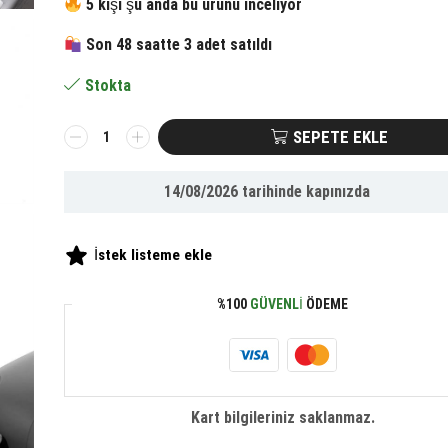
fiyat:
andaki
5 kişi şu anda bu ürünü inceliyor
Son 48 saatte 3 adet satıldı
552.00 ₺.
fiyat:
Stokta
368.00 ₺.
BUFFER®
SEPETE EKLE
Teleskopik
Araç
14/08/2026
tarihinde kapınızda
Bardak
Yerine
Giren
İstek listeme ekle
Telefon
Tutucu
%100
GÜVENLI
ÖDEME
adet
Kart bilgileriniz saklanmaz.