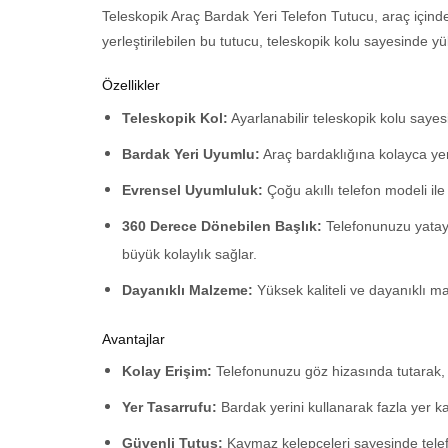
Teleskopik Araç Bardak Yeri Telefon Tutucu, araç içinde
yerleştirilebilen bu tutucu, teleskopik kolu sayesinde y
Özellikler
Teleskopik Kol:
Ayarlanabilir teleskopik kolu sayesi
Bardak Yeri Uyumlu:
Araç bardaklığına kolayca yerle
Evrensel Uyumluluk:
Çoğu akıllı telefon modeli ile 
360 Derece Dönebilen Başlık:
Telefonunuzu yatay 
büyük kolaylık sağlar.
Dayanıklı Malzeme:
Yüksek kaliteli ve dayanıklı m
Avantajlar
Kolay Erişim:
Telefonunuzu göz hizasında tutarak, sü
Yer Tasarrufu:
Bardak yerini kullanarak fazla yer ka
Güvenli Tutuş:
Kaymaz kelepçeleri sayesinde telefo