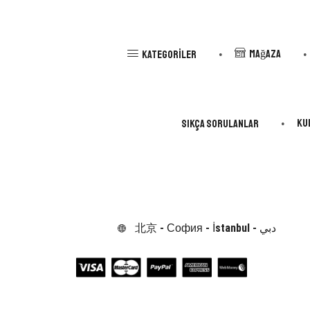
Mağaza
Kategoriler
Ku
Sıkça Sorulanlar
北京 - София - İstanbul - دبي