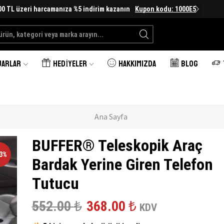
00 TL üzeri harcamanıza %5 indirim kazanın
Kupon kodu: 1000E5
Search
input
UARLAR
HEDIYELER
HAKKIMIZDA
BLOG
Ana Sayfa
BUFFER® Teleskopik Araç
33%
Bardak Yerine Giren Telefon
Tutucu
Orijinal
Şu
552.00
₺
368.00
₺
KDV