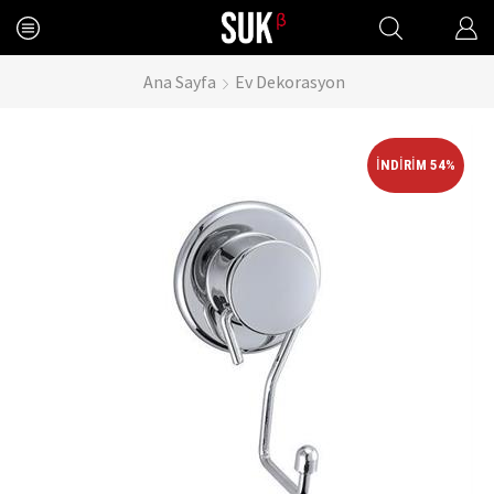
Ana Sayfa
Ev Dekorasyon
İNDIRIM 54%