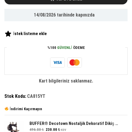
Yapışkanlı
Askılık
14/08/2026
tarihinde kapınızda
Mutfak
Banyo
Duvar
İstek listeme ekle
Yüzeyi
Askısı
%100
GÜVENLI
ÖDEME
adet
Kart bilgileriniz saklanmaz.
Stok Kodu:
CA815YT
İndirimi Kaçırmayın
BUFFER® Decotown Nostaljik Dekoratif Dikiş Makinesi Biblo Süs Eşyası
Orijinal
Şu
496.80
₺
230.00
₺
KDV