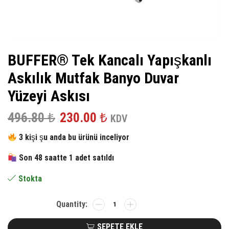
BUFFER® Tek Kancalı Yapışkanlı
Askılık Mutfak Banyo Duvar
Yüzeyi Askısı
Orijinal
Şu
496.80
₺
230.00
₺
KDV
fiyat:
andaki
3 kişi şu anda bu ürünü inceliyor
496.80 ₺.
fiyat:
Son 48 saatte 1 adet satıldı
230.00 ₺.
Stokta
BUFFER®
Tek
Kancalı
SEPETE EKLE