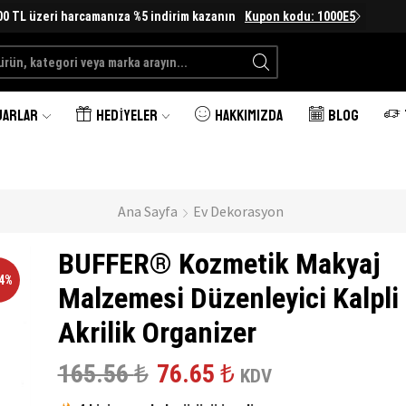
00 TL üzeri harcamanıza %5 indirim kazanın
Kupon kodu: 1000E5
Search
input
UARLAR
HEDIYELER
HAKKIMIZDA
BLOG
Ana Sayfa
Ev Dekorasyon
BUFFER® Kozmetik Makyaj
54%
Malzemesi Düzenleyici Kalpli
Akrilik Organizer
Orijinal
Şu
165.56
₺
76.65
₺
KDV