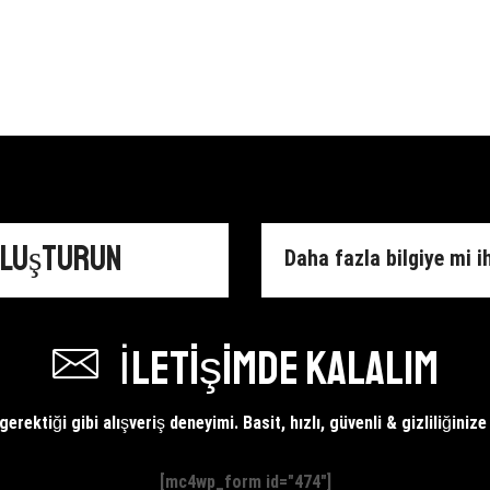
Dayanıklı
4
Pratik
Kancalı
Sihirli
Dekoratif
Silikon
Askılık
Bulaşık
Mutfak
Yıkama
Banyo
Eldiveni
Duvar
adet
Yüzeyi
Askısı
adet
Oluşturun
Daha fazla bilgiye mi i
İletişimde kalalım
erektiği gibi alışveriş deneyimi. Basit, hızlı, güvenli & gizliliğiniz
[mc4wp_form id="474"]