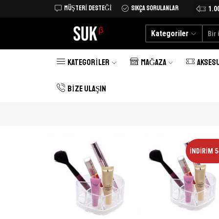
MÜŞTERI DESTEĞI
SIKÇA SORULANLAR
Tüm Türkiye'ye kargo şimdi 25 TL
Alışverişe Başlayın
1.0
Kategoriler
KATEGORILER
MAĞAZA
AKSES
BIZE ULAŞIN
İNDIRIM 