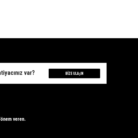
amaçlı
Duvar
Çanta
Panosu
İçi
40*40
Organizer
Cup
Düzeneleyici
Cake
Kalemlik
Muffin
Fırçalık
Motifli
adet
Duvar
Süsü
adet
htiyacınız var?
Bize Ulaşın
e önem veren.