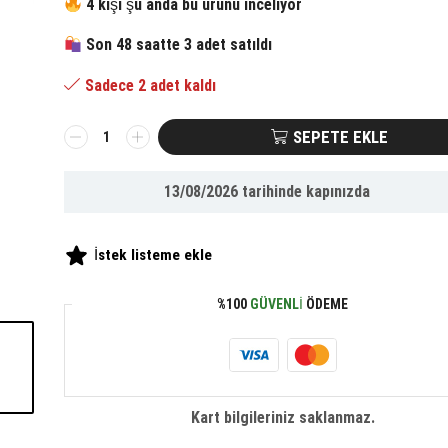
fiyat:
andaki
4 kişi şu anda bu ürünü inceliyor
Son 48 saatte 3 adet satıldı
165.56 ₺.
fiyat:
Sadece 2 adet kaldı
76.65 ₺.
BUFFER®
SEPETE EKLE
Kozmetik
Makyaj
13/08/2026
tarihinde kapınızda
Malzemesi
Düzenleyici
Kalpli
İstek listeme ekle
Akrilik
Organizer
%100
GÜVENLI
ÖDEME
adet
Kart bilgileriniz saklanmaz.