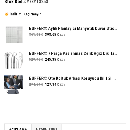
Stok Kodu:
Y78YT3253
İndirimi Kaçırmayın
BUFFER® Aylık Planlayıcı Manyetik Duvar Stickerı Takvim Plan Çizelgesi
Orijinal
Şu
861.08
₺
398.65
₺
KDV
fiyat:
andaki
861.08 ₺.
fiyat:
398.65 ₺.
BUFFER® 7 Parça Paslanmaz Çelik Ağız Diş Tartar Sökücü Temizlik Bakım Seti
Orijinal
Şu
529.96
₺
245.35
₺
KDV
fiyat:
andaki
529.96 ₺.
fiyat:
245.35 ₺.
BUFFER® Oto Koltuk Arkası Koruyucu Kılıf 2li Araba Koltuk Arkası Kılıfı
Orijinal
Şu
274.64
₺
127.14
₺
KDV
fiyat:
andaki
274.64 ₺.
fiyat:
127.14 ₺.
AÇIKLAMA
NEDEN SUK?