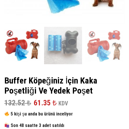
Buffer Köpeğiniz İçin Kaka
Poşetliği Ve Yedek Poşet
Orijinal
Şu
132.52
₺
61.35
₺
KDV
fiyat:
andaki
5 kişi şu anda bu ürünü inceliyor
132.52 ₺.
fiyat:
Son 48 saatte 3 adet satıldı