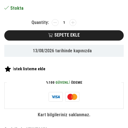
61.35 ₺.
Stokta
Buffer
Köpeğiniz
İçin
SEPETE EKLE
Kaka
Poşetliği
13/08/2026
tarihinde kapınızda
Ve
Yedek
Poşet
İstek listeme ekle
adet
%100
GÜVENLI
ÖDEME
Kart bilgileriniz saklanmaz.