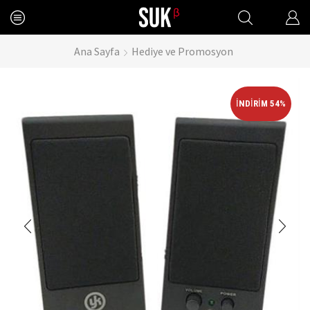
Ana Sayfa
Hediye ve Promosyon
İNDIRIM 54%