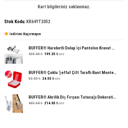
Hoparlör
Kart bilgileriniz saklanmaz.
adet
Stok Kodu:
KK64YT2052
İndirimi Kaçırmayın
BUFFER® Hareketli Dolap İçi Pantolon Kravat Şal Askı Sistemi Düzenleyici Katmanlı Askılık Organizer
Orijinal
Şu
430.60
₺
199.35
₺
KDV
fiyat:
andaki
430.60 ₺.
fiyat:
199.35 ₺.
BUFFER® Çoklu Şeffaf Çift Taraflı Bant Monte Bantları 60 Adet
Orijinal
Şu
53.03
₺
24.55
₺
KDV
fiyat:
andaki
53.03 ₺.
fiyat:
24.55 ₺.
BUFFER® Akrilik Diş Fırçası Tutacağı Dekoratif Şeffaf Diş Fırçalığı Kabı
Orijinal
Şu
463.64
₺
214.65
₺
KDV
fiyat:
andaki
463.64 ₺.
fiyat:
214.65 ₺.