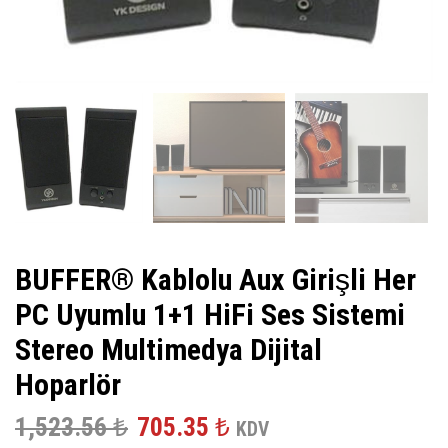
BUFFER® Kablolu Aux Girişli Her
PC Uyumlu 1+1 HiFi Ses Sistemi
Stereo Multimedya Dijital
Hoparlör
Orijinal
Şu
1,523.56
₺
705.35
₺
KDV