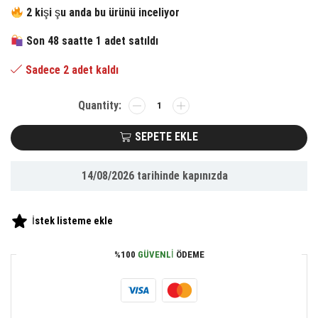
fiyat:
andaki
2 kişi şu anda bu ürünü inceliyor
1,523.56 ₺.
fiyat:
Son 48 saatte 1 adet satıldı
705.35 ₺.
Sadece 2 adet kaldı
BUFFER®
Kablolu
Aux
SEPETE EKLE
Girişli
Her
14/08/2026
tarihinde kapınızda
PC
Uyumlu
1+1
İstek listeme ekle
HiFi
Ses
%100
GÜVENLI
ÖDEME
Sistemi
Stereo
Multimedya
Dijital