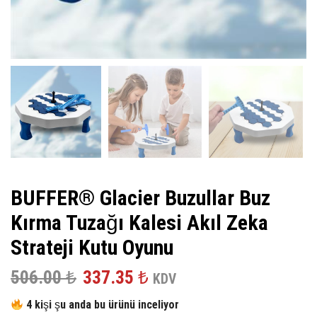
BUFFER® Glacier Buzullar Buz
Kırma Tuzağı Kalesi Akıl Zeka
Strateji Kutu Oyunu
Orijinal
Şu
506.00
₺
337.35
₺
KDV
fiyat:
andaki
4 kişi şu anda bu ürünü inceliyor