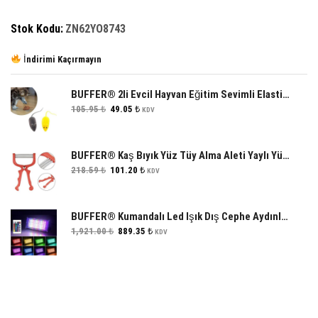
Stok Kodu:
ZN62YO8743
İndirimi Kaçırmayın
BUFFER® 2li Evcil Hayvan Eğitim Sevimli Elastik Kedi Fare Yakalama İnteraktif Sesli Eğitim Oyuncağı
Orijinal
Şu
105.95
₺
49.05
₺
KDV
fiyat:
andaki
105.95 ₺.
fiyat:
49.05 ₺.
BUFFER® Kaş Bıyık Yüz Tüy Alma Aleti Yaylı Yüz Epilasyon Aleti
Orijinal
Şu
218.59
₺
101.20
₺
KDV
fiyat:
andaki
218.59 ₺.
fiyat:
101.20 ₺.
BUFFER® Kumandalı Led Işık Dış Cephe Aydınlatması Çok Renkli RGB Led Panel Işık PartiLed Aydınlatma
Orijinal
Şu
1,921.00
₺
889.35
₺
KDV
fiyat:
andaki
1,921.00 ₺.
fiyat:
889.35 ₺.