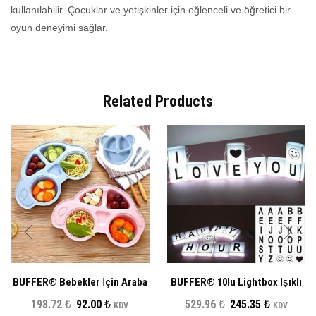
kullanılabilir. Çocuklar ve yetişkinler için eğlenceli ve öğretici bir
oyun deneyimi sağlar.
Related Products
BUFFER® Bebekler İçin Araba
BUFFER® 10lu Lightbox Işıklı
Şeklinde Sevimli Mama Tabağı
Harf Mesaj Panosu Dekoratif
Orijinal
Şu
Orijinal
Şu
198.72
₺
92.00
₺
529.96
₺
245.35
₺
KDV
KDV
Çocuk Tabldot
Harf Işık Zinciri