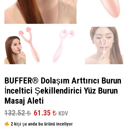
BUFFER® Dolaşım Arttırıcı Burun
İnceltici Şekillendirici Yüz Burun
Masaj Aleti
Orijinal
Şu
132.52
₺
61.35
₺
KDV
fiyat:
andaki
2 kişi şu anda bu ürünü inceliyor