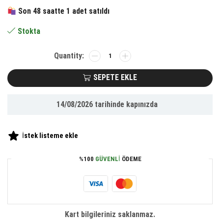
132.52 ₺.
fiyat:
Son 48 saatte 1 adet satıldı
61.35 ₺.
Stokta
BUFFER®
Dolaşım
Arttırıcı
SEPETE EKLE
Burun
İnceltici
14/08/2026
tarihinde kapınızda
Şekillendirici
Yüz
Burun
İstek listeme ekle
Masaj
Aleti
%100
GÜVENLI
ÖDEME
adet
Kart bilgileriniz saklanmaz.