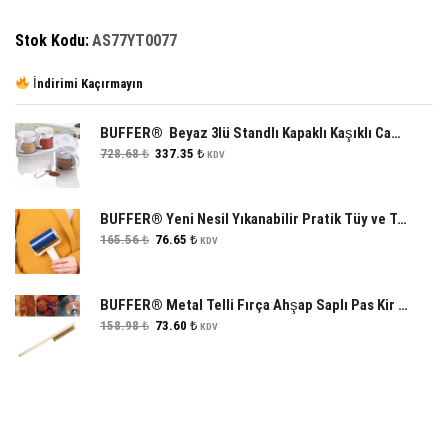
Stok Kodu:
AS77YT0077
İndirimi Kaçırmayın
BUFFER® Beyaz 3lü Standlı Kapaklı Kaşıklı Cam Hava Sızdırmaz Baharatlık Takımı KC-386
Orijinal
Şu
728.68
₺
337.35
₺
KDV
fiyat:
andaki
728.68 ₺.
fiyat:
337.35 ₺.
BUFFER® Yeni Nesil Yıkanabilir Pratik Tüy ve Toz Toplama Rulosu Aparatı
Orijinal
Şu
165.56
₺
76.65
₺
KDV
fiyat:
andaki
165.56 ₺.
fiyat:
76.65 ₺.
BUFFER® Metal Telli Fırça Ahşap Saplı Pas Kir Sökme Temizleme Fırçası
Orijinal
Şu
158.98
₺
73.60
₺
KDV
fiyat:
andaki
158.98 ₺.
fiyat:
73.60 ₺.