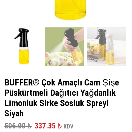
BUFFER® Çok Amaçlı Cam Şişe
Püskürtmeli Dağıtıcı Yağdanlık
Limonluk Sirke Sosluk Spreyi
Siyah
Orijinal
Şu
506.00
₺
337.35
₺
KDV