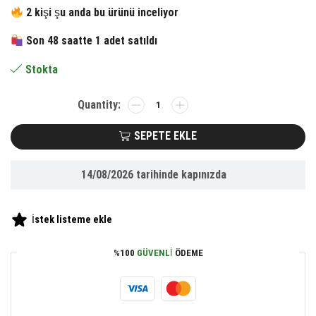
fiyat:
andaki
2 kişi şu anda bu ürünü inceliyor
506.00 ₺.
fiyat:
Son 48 saatte 1 adet satıldı
337.35 ₺.
Stokta
BUFFER®
Çok
Amaçlı
SEPETE EKLE
Cam
Şişe
14/08/2026
tarihinde kapınızda
Püskürtmeli
Dağıtıcı
Yağdanlık
İstek listeme ekle
Limonluk
Sirke
%100
GÜVENLI
ÖDEME
Sosluk
Spreyi
Siyah
adet