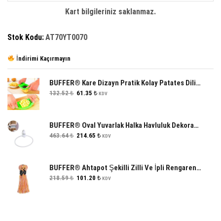
Kart bilgileriniz saklanmaz.
Stok Kodu:
AT70YT0070
İndirimi Kaçırmayın
BUFFER® Kare Dizayn Pratik Kolay Patates Dilimeme Aleti Aparatı Bıçağı
Orijinal
Şu
132.52
₺
61.35
₺
KDV
fiyat:
andaki
132.52 ₺.
fiyat:
61.35 ₺.
BUFFER® Oval Yuvarlak Halka Havluluk Dekoratif El Havlusu Tutacağı Askısı
Orijinal
Şu
463.64
₺
214.65
₺
KDV
fiyat:
andaki
463.64 ₺.
fiyat:
214.65 ₺.
BUFFER® Ahtapot Şekilli Zilli Ve İpli Rengarenk Püsküllü Sevimli Kedi Oyuncağı
Orijinal
Şu
218.59
₺
101.20
₺
KDV
fiyat:
andaki
218.59 ₺.
fiyat:
101.20 ₺.