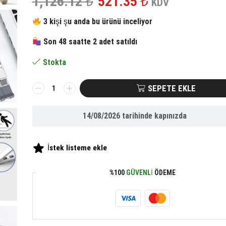
Orijinal
Şu
1,126.12
₺
521.35
₺
KDV
fiyat:
andaki
3 kişi şu anda bu ürünü inceliyor
Son 48 saatte 2 adet satıldı
1,126.12 ₺.
fiyat:
Stokta
521.35 ₺.
BUFFER®
SEPETE EKLE
Ayarlanabilir
Dizüstü
14/08/2026
tarihinde kapınızda
Destek
Tabanı
Tamamen
İstek listeme ekle
Katlanabilir
Taşınabilir
%100
GÜVENLI
ÖDEME
Laptop
Yükseltici
adet