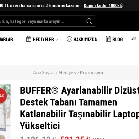
00 TL üzeri harcamanıza %5 indirim kazanın
Kupon kodu: 1000E5
Search
input
UARLAR
HEDIYELER
HAKKIMIZDA
BLOG
Ana Sayfa
Hediye ve Promosyon
BUFFER® Ayarlanabilir Dizüs
54%
Destek Tabanı Tamamen
Katlanabilir Taşınabilir Lapto
Yükseltici