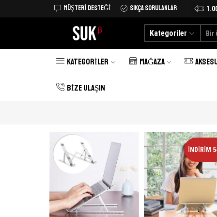
MÜŞTERI DESTEĞI
SIKÇA SORULANLAR
Tüm Türkiye'ye kargo şimdi 25 TL
Alışverişe Başlayın
1.0
Kategoriler
KATEGORILER
MAĞAZA
AKSES
BIZE ULAŞIN
İNDIRIM 