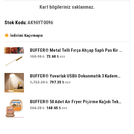
Feneri
Kart bilgileriniz saklanmaz.
adet
Stok Kodu:
AK96YT0096
İndirimi Kaçırmayın
BUFFER® Metal Telli Fırça Ahşap Saplı Pas Kir Sökme Temizleme Fırçası
Orijinal
Şu
158.98
₺
73.60
₺
KDV
fiyat:
andaki
158.98 ₺.
fiyat:
73.60 ₺.
BUFFER® Yuvarlak USBli Dokunmatik 3 Kademeli 360 Derece Özel Göz Korumalı Led Lityum Masa Lambası
Orijinal
Şu
1,722.28
₺
797.35
₺
KDV
fiyat:
andaki
1,722.28 ₺.
fiyat:
797.35 ₺.
BUFFER® 50 Adet Air Fryer Pişirme Kağıdı Tek Kullanımlık 23 Cm Kare Pişirme Kağıdı XXL
Orijinal
Şu
364.28
₺
168.65
₺
KDV
fiyat:
andaki
364.28 ₺.
fiyat:
168.65 ₺.