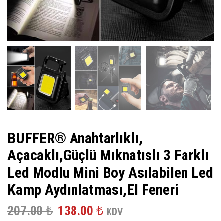
BUFFER® Anahtarlıklı,
Açacaklı,Güçlü Mıknatıslı 3 Farklı
Led Modlu Mini Boy Asılabilen Led
Kamp Aydınlatması,El Feneri
Orijinal
Şu
207.00
₺
138.00
₺
KDV