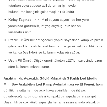
tutarken veya sadece acil durumlar için evde
bulundurabileceğiniz çok amaçlı bir üründür.
Kolay Taşınabilirlik:
Mini boyutu sayesinde her yere
yanınızda götürebilir, ihtiyaç duyduğunuz her an
kullanabilirsiniz.
Pratik Ek Özellikler:
Açacaklı yapısı sayesinde kamp ve piknik
gibi etkinliklerde ek bir alet taşımanıza gerek kalmaz. Mıknatıs
ve kanca özellikleri ise kullanım kolaylığı sağlar.
Uzun Pil Ömrü:
Düşük enerji tüketen LED’leri sayesinde uzun
süre kullanım imkanı sunar.
Anahtarlıklı, Açacaklı, Güçlü Mıknatıslı 3 Farklı Led Modlu
Mini Boy Asılabilen Led Kamp Aydınlatması ve El Feneri
, hem
günlük hayatta hem de açık hava etkinliklerinde ihtiyaç
duyabileceğiniz bir dizi işlevi kompakt bir yapıda bir araya getirir.
Dayanıklı ve çok yönlü yapısıyla her an elinizin altında olacak bir