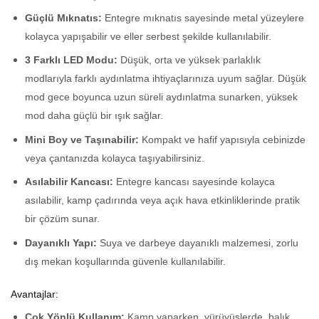
Güçlü Mıknatıs:
Entegre mıknatıs sayesinde metal yüzeylere
kolayca yapışabilir ve eller serbest şekilde kullanılabilir.
3 Farklı LED Modu:
Düşük, orta ve yüksek parlaklık
modlarıyla farklı aydınlatma ihtiyaçlarınıza uyum sağlar. Düşük
mod gece boyunca uzun süreli aydınlatma sunarken, yüksek
mod daha güçlü bir ışık sağlar.
Mini Boy ve Taşınabilir:
Kompakt ve hafif yapısıyla cebinizde
veya çantanızda kolayca taşıyabilirsiniz.
Asılabilir Kancası:
Entegre kancası sayesinde kolayca
asılabilir, kamp çadırında veya açık hava etkinliklerinde pratik
bir çözüm sunar.
Dayanıklı Yapı:
Suya ve darbeye dayanıklı malzemesi, zorlu
dış mekan koşullarında güvenle kullanılabilir.
Avantajlar:
Çok Yönlü Kullanım:
Kamp yaparken, yürüyüşlerde, balık