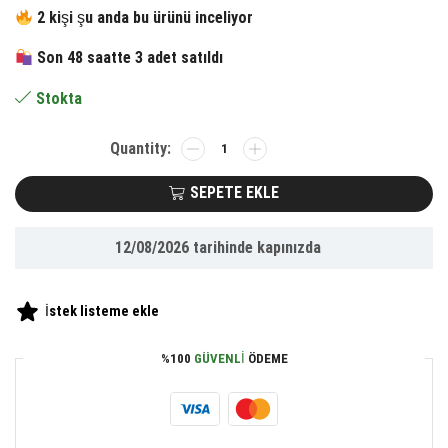
fiyat:
andaki
2 kişi şu anda bu ürünü inceliyor
207.00 ₺.
fiyat:
Son 48 saatte 3 adet satıldı
138.00 ₺.
Stokta
BUFFER®
Anahtarlıklı,
Açacaklı,Güçlü
SEPETE EKLE
Mıknatıslı
3
12/08/2026
tarihinde kapınızda
Farklı
Led
Modlu
İstek listeme ekle
Mini
Boy
%100
GÜVENLI
ÖDEME
Asılabilen
Led
Kamp
Aydınlatması,El