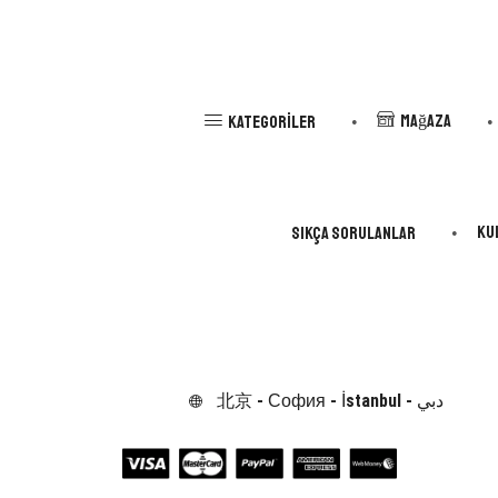
Mağaza
Kategoriler
Ku
Sıkça Sorulanlar
北京 - София - İstanbul - دبي