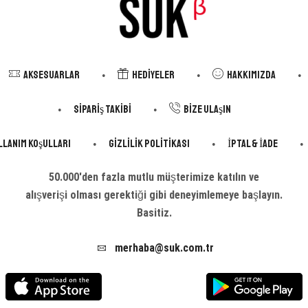
Aksesuarlar
Hediyeler
Hakkımızda
Sipariş Takibi
Bize Ulaşın
llanım Koşulları
Gizlilik Politikası
İptal & İade
50.000'den fazla mutlu müşterimize katılın ve
alışverişi olması gerektiği gibi deneyimlemeye başlayın.
Basitiz.
merhaba@suk.com.tr