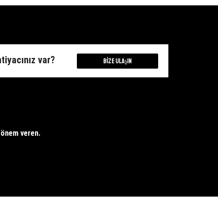
Gıda
Süngeri
Saklama
Askısı
Koruma
Aparatı
Kapakları
adet
adet
htiyacınız var?
Bize Ulaşın
e önem veren.