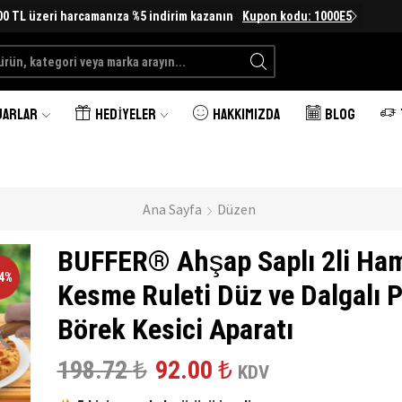
00 TL üzeri harcamanıza %5 indirim kazanın
Kupon kodu: 1000E5
Search
input
UARLAR
HEDIYELER
HAKKIMIZDA
BLOG
Ana Sayfa
Düzen
BUFFER® Ahşap Saplı 2li Ha
54%
Kesme Ruleti Düz ve Dalgalı P
Börek Kesici Aparatı
Orijinal
Şu
198.72
₺
92.00
₺
KDV