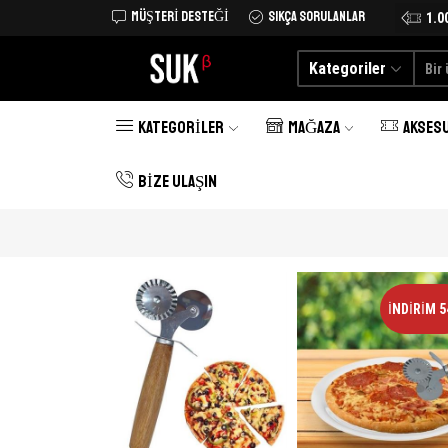
MÜŞTERI DESTEĞI
SIKÇA SORULANLAR
Tüm Türkiye'ye kargo şimdi 25 TL
Alışverişe Başlayın
1.0
Kategoriler
KATEGORILER
MAĞAZA
AKSES
BIZE ULAŞIN
İNDIRIM 