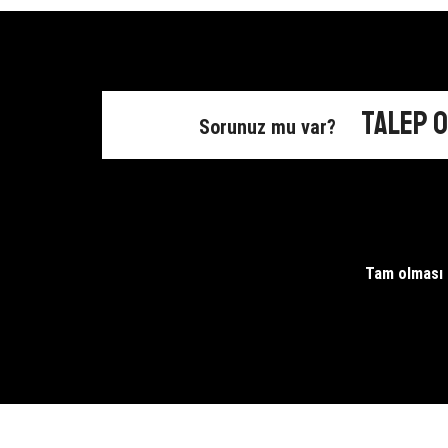
Havlu
Askısı
Tutacağı
Aparatı
Askısı
adet
Aparatı
adet
Talep 
Sorunuz mu var?
Tam olması g