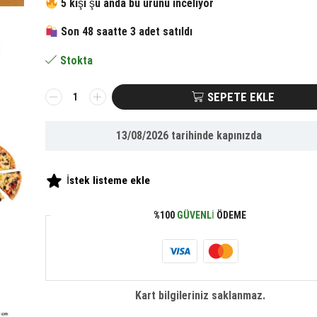
fiyat:
andaki
5 kişi şu anda bu ürünü inceliyor
Son 48 saatte 3 adet satıldı
198.72 ₺.
fiyat:
Stokta
92.00 ₺.
BUFFER®
SEPETE EKLE
Ahşap
Saplı
13/08/2026
tarihinde kapınızda
2li
Hamur
Kesme
İstek listeme ekle
Ruleti
Düz
%100
GÜVENLI
ÖDEME
ve
Dalgalı
Pizza
Börek
Kesici
Kart bilgileriniz saklanmaz.
Aparatı
adet