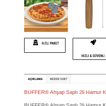
GIZLI PAKET
HIZLI & GÜVENLI
AÇIKLAMA
NEDEN SUK?
BUFFER® Ahşap Saplı 2li Hamur Kes
BUFFER® Ahşap Saplı 2li Hamur Kes