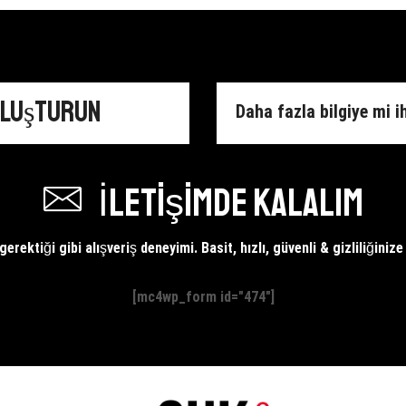
Tutucu
Tıkanma
Kutu
Önleyici
adet
Plastik
Aparat
adet
Oluşturun
Daha fazla bilgiye mi i
İletişimde kalalım
erektiği gibi alışveriş deneyimi. Basit, hızlı, güvenli & gizliliğiniz
[mc4wp_form id="474"]