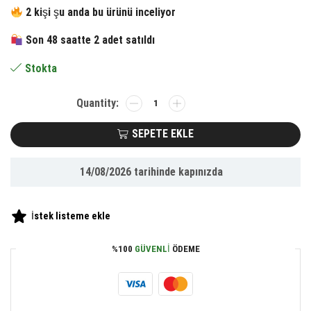
fiyat:
andaki
2 kişi şu anda bu ürünü inceliyor
364.28 ₺.
fiyat:
Son 48 saatte 2 adet satıldı
168.65 ₺.
Stokta
BUFFER®
360
Derece
SEPETE EKLE
Dönen
Torpido
14/08/2026
tarihinde kapınızda
Üstü
Uzunluk
Ayarlamalı
İstek listeme ekle
Vantuzlu
Teleskopik
%100
GÜVENLI
ÖDEME
Araç
Telefon
Tutucu
adet