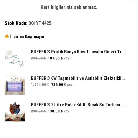
Kart bilgileriniz saklanmaz.
Stok Kodu:
D01YT4425
İndirimi Kaçırmayın
BUFFER® Pratik Banyo Küvet Lavabo Gideri Tıkanma Önleyici Plastik Aparat
Orijinal
Şu
231.88
₺
107.35
₺
KDV
fiyat:
andaki
231.88 ₺.
fiyat:
107.35 ₺.
BUFFER® 6W Taşınabilir ve Asılabilir Elektrikli Led Sivrisinek Yok Edici Hem Gece Lambası Hem Haşere Engelleyici Makine
Orijinal
Şu
1,104.00
₺
736.00
₺
KDV
fiyat:
andaki
1,104.00 ₺.
fiyat:
736.00 ₺.
BUFFER® 2 Litre Polar Kılıflı Sıcak Su Torbası 1. Sınıf Kavuçuk Malzeme
Orijinal
Şu
298.08
₺
138.00
₺
KDV
fiyat:
andaki
298.08 ₺.
fiyat:
138.00 ₺.