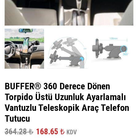
BUFFER® 360 Derece Dönen
Torpido Üstü Uzunluk Ayarlamalı
Vantuzlu Teleskopik Araç Telefon
Tutucu
Orijinal
Şu
364.28
₺
168.65
₺
KDV