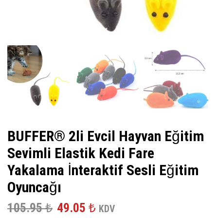
BUFFER® 2li Evcil Hayvan Eğitim
Sevimli Elastik Kedi Fare
Yakalama İnteraktif Sesli Eğitim
Oyuncağı
Orijinal
Şu
105.95
₺
49.05
₺
KDV