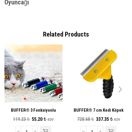
Oyuncağı
Related Products
BUFFER® 3 Fonksiyonlu
BUFFER® 7 cm Kedi Köpek
Kırmızı Beyaz Işıklı Led Lazer
Tarağı Fırçası Tüy Alıcı
Orijinal
Şu
Orijinal
Şu
119.23
₺
55.20
₺
728.68
₺
337.35
₺
KDV
KDV
Kedi Köpek Oyuncak
Toplayıcı Tarak Fırça
fiyat:
andaki
fiyat:
andaki
Anahtarlık