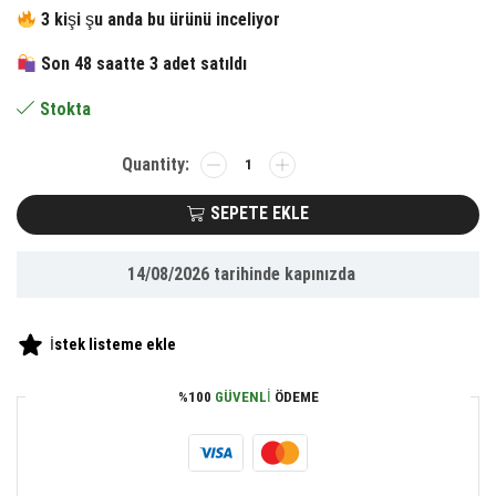
fiyat:
andaki
3 kişi şu anda bu ürünü inceliyor
105.95 ₺.
fiyat:
Son 48 saatte 3 adet satıldı
49.05 ₺.
Stokta
BUFFER®
2li
Evcil
SEPETE EKLE
Hayvan
Eğitim
14/08/2026
tarihinde kapınızda
Sevimli
Elastik
Kedi
İstek listeme ekle
Fare
Yakalama
%100
GÜVENLI
ÖDEME
İnteraktif
Sesli
Eğitim
Oyuncağı