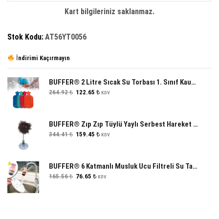
adet
Kart bilgileriniz saklanmaz.
Stok Kodu:
AT56YT0056
İndirimi Kaçırmayın
BUFFER® 2 Litre Sıcak Su Torbası 1. Sınıf Kauçuk Malzeme
Orijinal
Şu
264.92
₺
122.65
₺
KDV
fiyat:
andaki
264.92 ₺.
fiyat:
122.65 ₺.
BUFFER® Zıp Zıp Tüylü Yaylı Serbest Hareket Eden Rengarenk Sevimli Evcil Hayvan Oyuncağı
Orijinal
Şu
344.41
₺
159.45
₺
KDV
fiyat:
andaki
344.41 ₺.
fiyat:
159.45 ₺.
BUFFER® 6 Katmanlı Musluk Ucu Filtreli Su Tasarruflu Hijjenik Musluk Başlığı
Orijinal
Şu
165.56
₺
76.65
₺
KDV
fiyat:
andaki
165.56 ₺.
fiyat:
76.65 ₺.