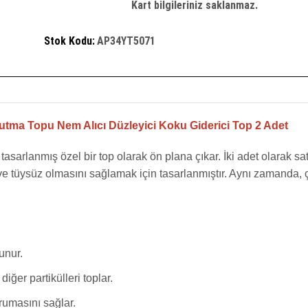
Kart bilgileriniz saklanmaz.
2
Adet
adet
Stok Kodu:
AP34YT5071
tma Topu Nem Alıcı Düzleyici Koku Giderici Top 2 Adet
arlanmış özel bir top olarak ön plana çıkar. İki adet olarak satı
 ve tüysüz olmasını sağlamak için tasarlanmıştır. Aynı zamanda, 
unur.
diğer partikülleri toplar.
rumasını sağlar.