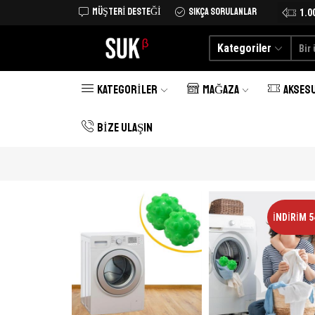
MÜŞTERI DESTEĞI
SIKÇA SORULANLAR
Tüm Türkiye'ye kargo şimdi 25 TL
Alışverişe Başlayın
1.0
Kategoriler
KATEGORILER
MAĞAZA
AKSES
BIZE ULAŞIN
İNDIRIM 