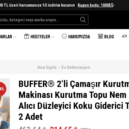
00 TL üzeri harcamanıza %5 indirim kazanın
Kupon kodu: 1000E5
Search
input
UARLAR
HEDIYELER
HAKKIMIZDA
BLOG
Ana Sayfa
Ev Dekorasyon
BUFFER® 2’li Çamaşır Kurut
54%
Makinası Kurutma Topu Nem
Alıcı Düzleyici Koku Giderici 
2 Adet