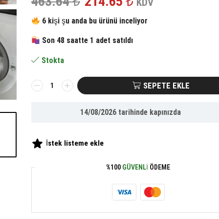
Orijinal
Şu
463.64
₺
214.65
₺
KDV
fiyat:
andaki
6 kişi şu anda bu ürünü inceliyor
Son 48 saatte 1 adet satıldı
463.64 ₺.
fiyat:
Stokta
214.65 ₺.
BUFFER®
SEPETE EKLE
2'li
Çamaşır
14/08/2026
tarihinde kapınızda
Kurutma
Makinası
Kurutma
İstek listeme ekle
Topu
Nem
%100
GÜVENLI
ÖDEME
Alıcı
Düzleyici
Koku
Giderici
Top