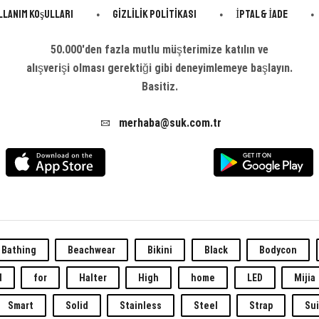
llanım Koşulları
Gizlilik Politikası
İptal & İade
50.000'den fazla mutlu müşterimize katılın ve
alışverişi olması gerektiği gibi deneyimlemeye başlayın.
Basitiz.
merhaba@suk.com.tr
Bathing
Beachwear
Bikini
Black
Bodycon
d
for
Halter
High
home
LED
Mijia
Smart
Solid
Stainless
Steel
Strap
Sui