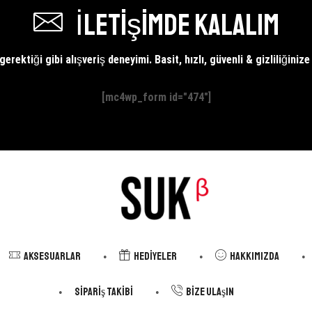
İletişimde kalalım
erektiği gibi alışveriş deneyimi. Basit, hızlı, güvenli & gizliliğiniz
[mc4wp_form id="474"]
Aksesuarlar
Hediyeler
Hakkımızda
Sipariş Takibi
Bize Ulaşın