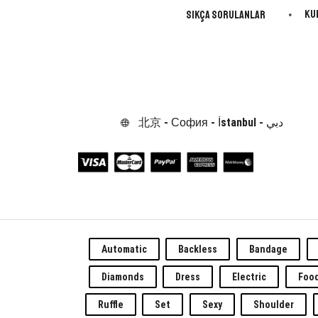
Ku
Sıkça Sorulanlar
北京 - София - İstanbul - دبي
Automatic
Backless
Bandage
Diamonds
Dress
Electric
Foo
Ruffle
Set
Sexy
Shoulder