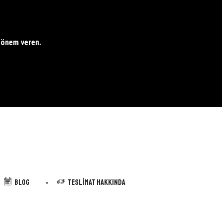
e önem veren.
Blog
Teslimat Hakkında